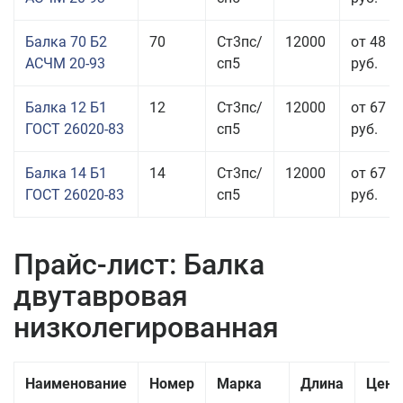
Балка 70 Б2
70
Ст3пс/
12000
от 48 9
АСЧМ 20-93
сп5
руб.
Балка 12 Б1
12
Ст3пс/
12000
от 67 4
ГОСТ 26020-83
сп5
руб.
Балка 14 Б1
14
Ст3пс/
12000
от 67 9
ГОСТ 26020-83
сп5
руб.
Прайс-лист: Балка
двутавровая
низколегированная
Наименование
Номер
Марка
Длина
Цена