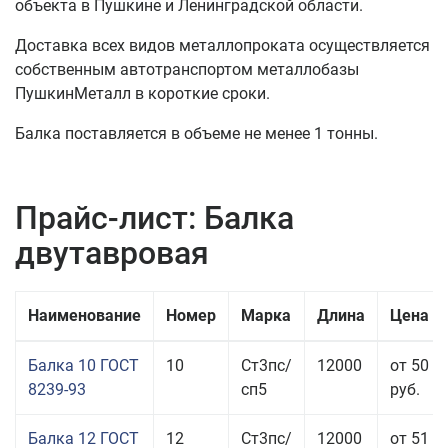
объекта в Пушкине и Ленинградской области.
Доставка всех видов металлопроката осуществляется
собственным автотранспортом металлобазы
ПушкинМеталл в короткие сроки.
Балка поставляется в объеме не менее 1 тонны.
Прайс-лист: Балка
двутавровая
Наименование
Номер
Марка
Длина
Цена з
Балка 10 ГОСТ
10
Ст3пс/
12000
от 50 4
8239-93
сп5
руб.
Балка 12 ГОСТ
12
Ст3пс/
12000
от 51 9