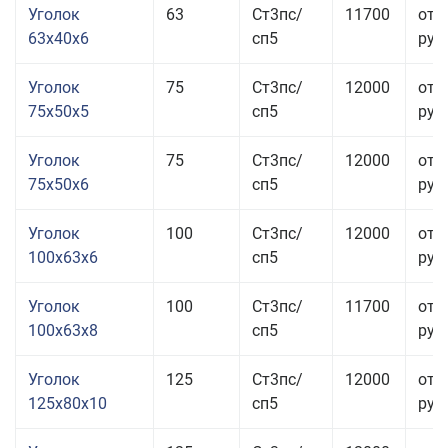
Уголок
63
Ст3пс/
11700
от 
63x40x6
сп5
руб.
Уголок
75
Ст3пс/
12000
от 
75x50x5
сп5
руб.
Уголок
75
Ст3пс/
12000
от 
75x50x6
сп5
руб.
Уголок
100
Ст3пс/
12000
от 
100x63x6
сп5
руб.
Уголок
100
Ст3пс/
11700
от 
100x63x8
сп5
руб.
Уголок
125
Ст3пс/
12000
от 
125x80x10
сп5
руб.