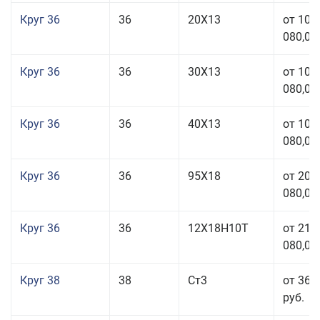
Круг 36
36
20Х13
от 101
080,00
Круг 36
36
30Х13
от 101
080,00
Круг 36
36
40Х13
от 101
080,00
Круг 36
36
95Х18
от 208
080,00
Круг 36
36
12Х18Н10Т
от 210
080,00
Круг 38
38
Ст3
от 36 
руб.