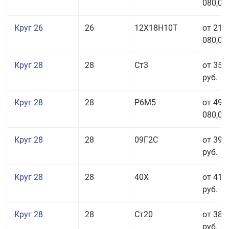
080,00
Круг 26
26
12Х18Н10Т
от 210
080,00
Круг 28
28
Ст3
от 35 
руб.
Круг 28
28
Р6М5
от 499
080,00
Круг 28
28
09Г2С
от 39 
руб.
Круг 28
28
40Х
от 41 
руб.
Круг 28
28
Ст20
от 38 
руб.