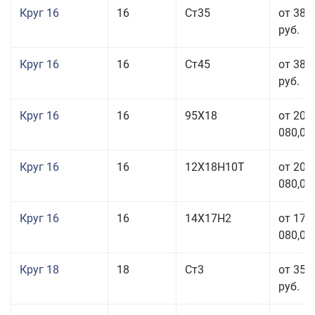
Круг 16
16
Ст35
от 38 
руб.
Круг 16
16
Ст45
от 38 
руб.
Круг 16
16
95Х18
от 208
080,00
Круг 16
16
12Х18Н10Т
от 209
080,00
Круг 16
16
14Х17Н2
от 175
080,00
Круг 18
18
Ст3
от 35 
руб.