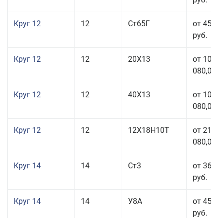
Круг 12
12
Ст65Г
от 45 
руб.
Круг 12
12
20Х13
от 103
080,00
Круг 12
12
40Х13
от 103
080,00
Круг 12
12
12Х18Н10Т
от 212
080,00
Круг 14
14
Ст3
от 36 
руб.
Круг 14
14
У8А
от 45 
руб.