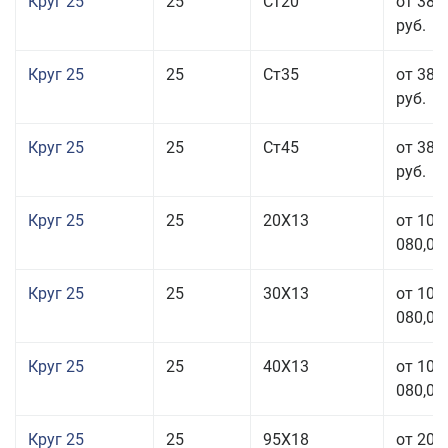
Круг 25
25
Ст20
от 38 
руб.
Круг 25
25
Ст35
от 38 
руб.
Круг 25
25
Ст45
от 38 
руб.
Круг 25
25
20Х13
от 103
080,00
Круг 25
25
30Х13
от 103
080,00
Круг 25
25
40Х13
от 103
080,00
Круг 25
25
95Х18
от 208