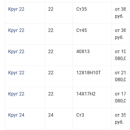
Круг 22
22
Ст35
от 38 
руб.
Круг 22
22
Ст45
от 38 
руб.
Круг 22
22
40Х13
от 103
080,00
Круг 22
22
12Х18Н10Т
от 210
080,00
Круг 22
22
14Х17Н2
от 175
080,00
Круг 24
24
Ст3
от 35 
руб.