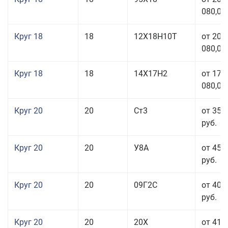
080,00
Круг 18
18
12Х18Н10Т
от 209
080,00
Круг 18
18
14Х17Н2
от 175
080,00
Круг 20
20
Ст3
от 35 
руб.
Круг 20
20
У8А
от 45 
руб.
Круг 20
20
09Г2С
от 40 
руб.
Круг 20
20
20Х
от 41 