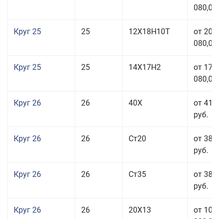
080,00
Круг 25
25
12Х18Н10Т
от 208
080,00
Круг 25
25
14Х17Н2
от 179
080,00
Круг 26
26
40Х
от 41 
руб.
Круг 26
26
Ст20
от 38 
руб.
Круг 26
26
Ст35
от 38 
руб.
Круг 26
26
20Х13
от 103