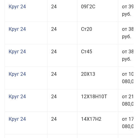
Круг 24
24
09Г2С
от 39 
руб.
Круг 24
24
Ст20
от 38 
руб.
Круг 24
24
Ст45
от 38 
руб.
Круг 24
24
20Х13
от 103
080,00
Круг 24
24
12Х18Н10Т
от 211
080,00
Круг 24
24
14Х17Н2
от 178
080,00