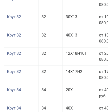
080,00
Круг 32
32
30Х13
от 101
080,00
Круг 32
32
40Х13
от 101
080,00
Круг 32
32
12Х18Н10Т
от 208
080,00
Круг 32
32
14Х17Н2
от 177
080,00
Круг 34
34
20Х
от 40 
руб.
Круг 34
34
40Х
от 40 