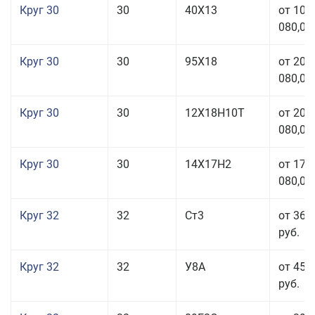
Круг 30
30
40Х13
от 101
080,00
Круг 30
30
95Х18
от 208
080,00
Круг 30
30
12Х18Н10Т
от 208
080,00
Круг 30
30
14Х17Н2
от 177
080,00
Круг 32
32
Ст3
от 36 
руб.
Круг 32
32
У8А
от 45 
руб.