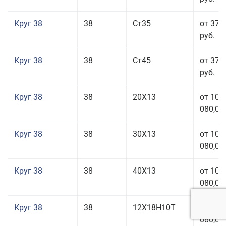
Круг 38
38
Ст35
от 37 
руб.
Круг 38
38
Ст45
от 37 
руб.
Круг 38
38
20Х13
от 101
080,00
Круг 38
38
30Х13
от 101
080,00
Круг 38
38
40Х13
от 101
080,00
Круг 38
38
12Х18Н10Т
от 209
080,00