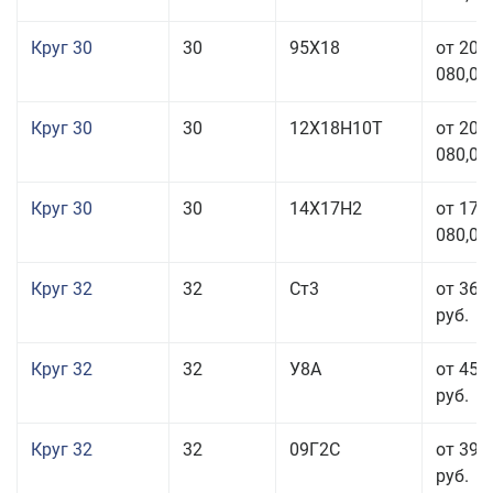
Круг 30
30
95Х18
от 208
080,00
Круг 30
30
12Х18Н10Т
от 208
080,00
Круг 30
30
14Х17Н2
от 177
080,00
Круг 32
32
Ст3
от 36 
руб.
Круг 32
32
У8А
от 45 
руб.
Круг 32
32
09Г2С
от 39 
руб.