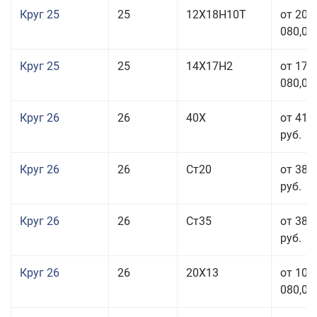
Круг 25
25
12Х18Н10Т
от 208
080,00
Круг 25
25
14Х17Н2
от 179
080,00
Круг 26
26
40Х
от 41 
руб.
Круг 26
26
Ст20
от 38 
руб.
Круг 26
26
Ст35
от 38 
руб.
Круг 26
26
20Х13
от 103
080,00