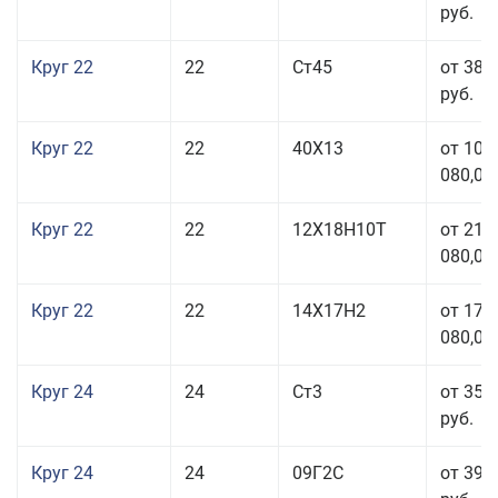
руб.
Круг 22
22
Ст45
от 38 
руб.
Круг 22
22
40Х13
от 103
080,00
Круг 22
22
12Х18Н10Т
от 210
080,00
Круг 22
22
14Х17Н2
от 175
080,00
Круг 24
24
Ст3
от 35 
руб.
Круг 24
24
09Г2С
от 39 