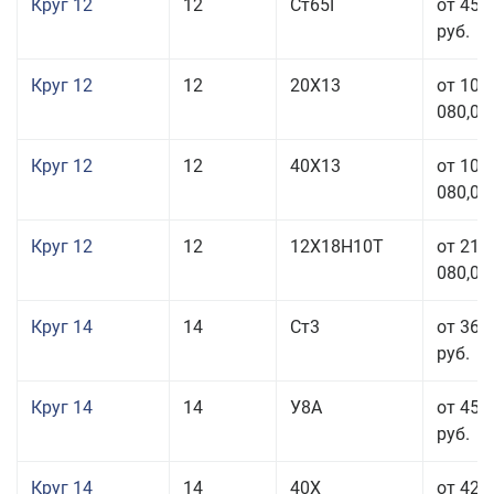
Круг 12
12
Ст65Г
от 45 
руб.
Круг 12
12
20Х13
от 103
080,00
Круг 12
12
40Х13
от 103
080,00
Круг 12
12
12Х18Н10Т
от 212
080,00
Круг 14
14
Ст3
от 36 
руб.
Круг 14
14
У8А
от 45 
руб.
Круг 14
14
40Х
от 42 