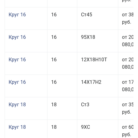
Круг 16
16
Ст45
от 38 
руб.
Круг 16
16
95Х18
от 208
080,00
Круг 16
16
12Х18Н10Т
от 209
080,00
Круг 16
16
14Х17Н2
от 175
080,00
Круг 18
18
Ст3
от 35 
руб.
Круг 18
18
9ХС
от 60 
руб.