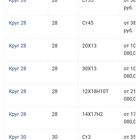
Круг 28
28
Ст35
от 38 
руб.
Круг 28
28
Ст45
от 38 
руб.
Круг 28
28
20Х13
от 103
080,00
Круг 28
28
30Х13
от 103
080,00
Круг 28
28
12Х18Н10Т
от 210
080,00
Круг 28
28
14Х17Н2
от 179
080,00
Круг 30
30
Ст3
от 35 