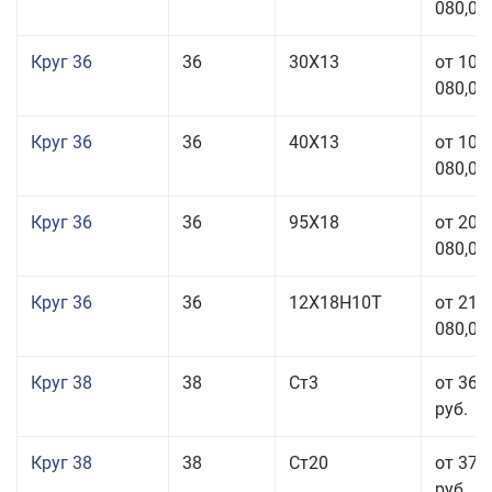
080,00
Круг 36
36
30Х13
от 101
080,00
Круг 36
36
40Х13
от 101
080,00
Круг 36
36
95Х18
от 208
080,00
Круг 36
36
12Х18Н10Т
от 210
080,00
Круг 38
38
Ст3
от 36 
руб.
Круг 38
38
Ст20
от 37 
руб.