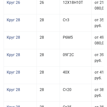
Круг 26
26
12Х18Н10Т
от 210
080,00
Круг 28
28
Ст3
от 35 
руб.
Круг 28
28
Р6М5
от 499
080,00
Круг 28
28
09Г2С
от 39 
руб.
Круг 28
28
40Х
от 41 
руб.
Круг 28
28
Ст20
от 38 
руб.