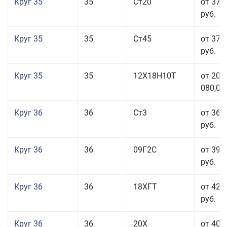
Круг 35
35
Ст20
от 37 
руб.
Круг 35
35
Ст45
от 37 
руб.
Круг 35
35
12Х18Н10Т
от 208
080,00
Круг 36
36
Ст3
от 36 
руб.
Круг 36
36
09Г2С
от 39 
руб.
Круг 36
36
18ХГТ
от 42 
руб.
Круг 36
36
20Х
от 40 