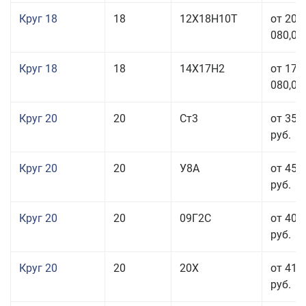
Круг 18
18
12Х18Н10Т
от 209
080,00
Круг 18
18
14Х17Н2
от 175
080,00
Круг 20
20
Ст3
от 35 
руб.
Круг 20
20
У8А
от 45 
руб.
Круг 20
20
09Г2С
от 40 
руб.
Круг 20
20
20Х
от 41 
руб.