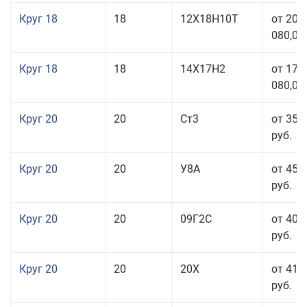
Круг 18
18
12Х18Н10Т
от 209
080,00
Круг 18
18
14Х17Н2
от 175
080,00
Круг 20
20
Ст3
от 35 
руб.
Круг 20
20
У8А
от 45 
руб.
Круг 20
20
09Г2С
от 40 
руб.
Круг 20
20
20Х
от 41 
руб.