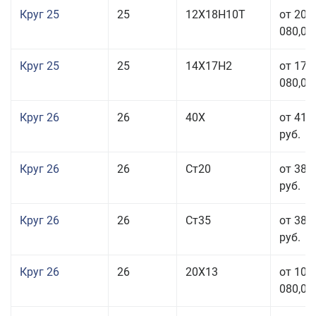
Круг 25
25
12Х18Н10Т
от 208
080,00
Круг 25
25
14Х17Н2
от 179
080,00
Круг 26
26
40Х
от 41 
руб.
Круг 26
26
Ст20
от 38 
руб.
Круг 26
26
Ст35
от 38 
руб.
Круг 26
26
20Х13
от 103
080,00