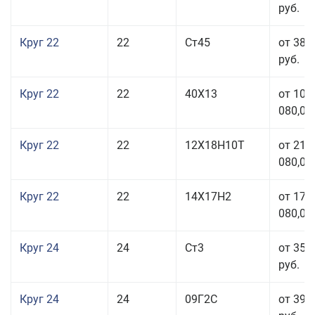
руб.
Круг 22
22
Ст45
от 38 
руб.
Круг 22
22
40Х13
от 103
080,00
Круг 22
22
12Х18Н10Т
от 210
080,00
Круг 22
22
14Х17Н2
от 175
080,00
Круг 24
24
Ст3
от 35 
руб.
Круг 24
24
09Г2С
от 39 