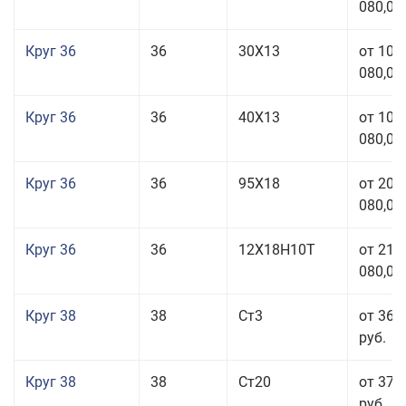
080,00
Круг 36
36
30Х13
от 101
080,00
Круг 36
36
40Х13
от 101
080,00
Круг 36
36
95Х18
от 208
080,00
Круг 36
36
12Х18Н10Т
от 210
080,00
Круг 38
38
Ст3
от 36 
руб.
Круг 38
38
Ст20
от 37 
руб.