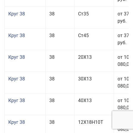
Круг 38
38
Ст35
от 37 
руб.
Круг 38
38
Ст45
от 37 
руб.
Круг 38
38
20Х13
от 101
080,00
Круг 38
38
30Х13
от 101
080,00
Круг 38
38
40Х13
от 101
080,00
Круг 38
38
12Х18Н10Т
от 209
080,00