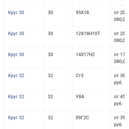
Круг 30
30
95Х18
от 208
080,00
Круг 30
30
12Х18Н10Т
от 208
080,00
Круг 30
30
14Х17Н2
от 177
080,00
Круг 32
32
Ст3
от 36 
руб.
Круг 32
32
У8А
от 45 
руб.
Круг 32
32
09Г2С
от 39 
руб.