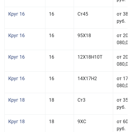
Круг 16
16
Ст45
от 38 
руб.
Круг 16
16
95Х18
от 208
080,00
Круг 16
16
12Х18Н10Т
от 209
080,00
Круг 16
16
14Х17Н2
от 175
080,00
Круг 18
18
Ст3
от 35 
руб.
Круг 18
18
9ХС
от 60 
руб.