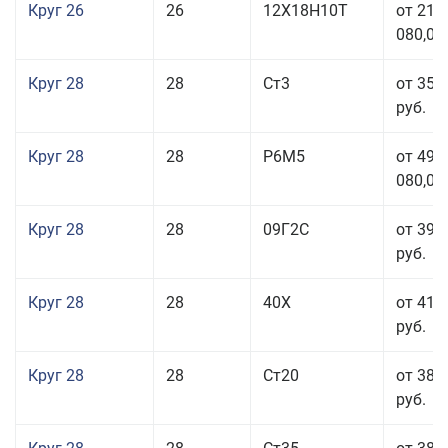
Круг 26
26
12Х18Н10Т
от 210
080,00
Круг 28
28
Ст3
от 35 
руб.
Круг 28
28
Р6М5
от 499
080,00
Круг 28
28
09Г2С
от 39 
руб.
Круг 28
28
40Х
от 41 
руб.
Круг 28
28
Ст20
от 38 
руб.