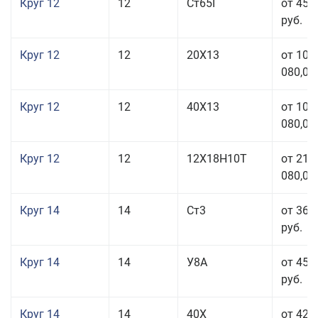
Круг 12
12
Ст65Г
от 45 
руб.
Круг 12
12
20Х13
от 103
080,00
Круг 12
12
40Х13
от 103
080,00
Круг 12
12
12Х18Н10Т
от 212
080,00
Круг 14
14
Ст3
от 36 
руб.
Круг 14
14
У8А
от 45 
руб.
Круг 14
14
40Х
от 42 