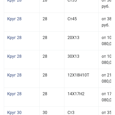
Круг 28
28
Ст35
от 38 
руб.
Круг 28
28
Ст45
от 38 
руб.
Круг 28
28
20Х13
от 103
080,00
Круг 28
28
30Х13
от 103
080,00
Круг 28
28
12Х18Н10Т
от 210
080,00
Круг 28
28
14Х17Н2
от 179
080,00
Круг 30
30
Ст3
от 35 