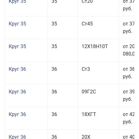
Круг 35
35
Ст20
от 37 
руб.
Круг 35
35
Ст45
от 37 
руб.
Круг 35
35
12Х18Н10Т
от 208
080,00
Круг 36
36
Ст3
от 36 
руб.
Круг 36
36
09Г2С
от 39 
руб.
Круг 36
36
18ХГТ
от 42 
руб.
Круг 36
36
20Х
от 40 