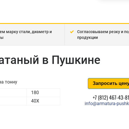
ем марку стали, диаметр и
Согласовываем резку и по
ры
продукции
катаный в Пушкине
за тонну
Запросить цен
180
+7 (812) 467-43-8
40Х
info@armatura-pushk