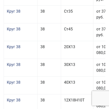
Круг 38
38
Ст35
от 37 
руб.
Круг 38
38
Ст45
от 37 
руб.
Круг 38
38
20Х13
от 101
080,00
Круг 38
38
30Х13
от 101
080,00
Круг 38
38
40Х13
от 101
080,00
Круг 38
38
12Х18Н10Т
от 209
080,00