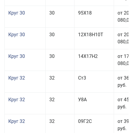
Круг 30
30
95Х18
от 208
080,00
Круг 30
30
12Х18Н10Т
от 208
080,00
Круг 30
30
14Х17Н2
от 177
080,00
Круг 32
32
Ст3
от 36 
руб.
Круг 32
32
У8А
от 45 
руб.
Круг 32
32
09Г2С
от 39 
руб.