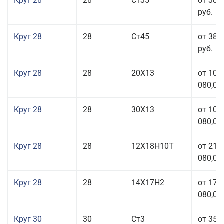
Круг 28
28
Ст35
от 38 
руб.
Круг 28
28
Ст45
от 38 
руб.
Круг 28
28
20Х13
от 103
080,00
Круг 28
28
30Х13
от 103
080,00
Круг 28
28
12Х18Н10Т
от 210
080,00
Круг 28
28
14Х17Н2
от 179
080,00
Круг 30
30
Ст3
от 35 