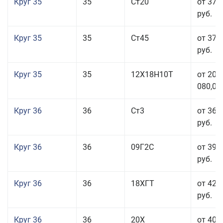
Круг 35
35
Ст20
от 37 
руб.
Круг 35
35
Ст45
от 37 
руб.
Круг 35
35
12Х18Н10Т
от 208
080,00
Круг 36
36
Ст3
от 36 
руб.
Круг 36
36
09Г2С
от 39 
руб.
Круг 36
36
18ХГТ
от 42 
руб.
Круг 36
36
20Х
от 40 