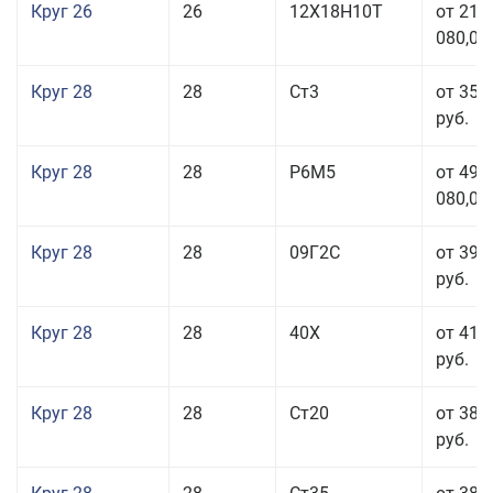
Круг 26
26
12Х18Н10Т
от 210
080,00
Круг 28
28
Ст3
от 35 
руб.
Круг 28
28
Р6М5
от 499
080,00
Круг 28
28
09Г2С
от 39 
руб.
Круг 28
28
40Х
от 41 
руб.
Круг 28
28
Ст20
от 38 
руб.