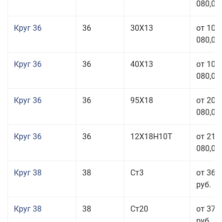
080,00
Круг 36
36
30Х13
от 101
080,00
Круг 36
36
40Х13
от 101
080,00
Круг 36
36
95Х18
от 208
080,00
Круг 36
36
12Х18Н10Т
от 210
080,00
Круг 38
38
Ст3
от 36 
руб.
Круг 38
38
Ст20
от 37 
руб.