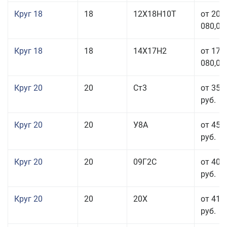
Круг 18
18
12Х18Н10Т
от 209
080,00
Круг 18
18
14Х17Н2
от 175
080,00
Круг 20
20
Ст3
от 35 
руб.
Круг 20
20
У8А
от 45 
руб.
Круг 20
20
09Г2С
от 40 
руб.
Круг 20
20
20Х
от 41 
руб.