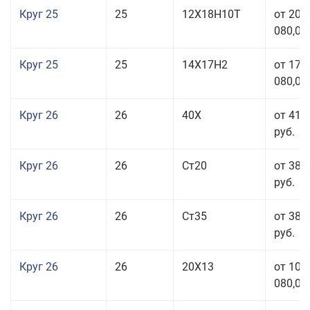
Круг 25
25
12Х18Н10Т
от 208
080,00
Круг 25
25
14Х17Н2
от 179
080,00
Круг 26
26
40Х
от 41 
руб.
Круг 26
26
Ст20
от 38 
руб.
Круг 26
26
Ст35
от 38 
руб.
Круг 26
26
20Х13
от 103
080,00