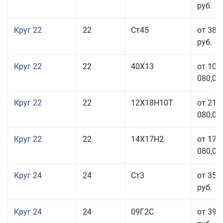
руб.
Круг 22
22
Ст45
от 38 
руб.
Круг 22
22
40Х13
от 103
080,00
Круг 22
22
12Х18Н10Т
от 210
080,00
Круг 22
22
14Х17Н2
от 175
080,00
Круг 24
24
Ст3
от 35 
руб.
Круг 24
24
09Г2С
от 39 