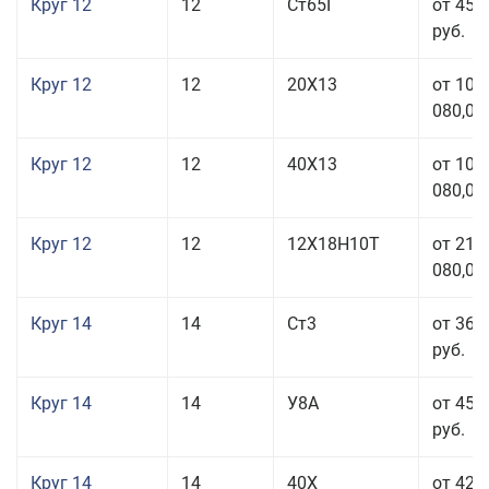
Круг 12
12
Ст65Г
от 45 
руб.
Круг 12
12
20Х13
от 103
080,00
Круг 12
12
40Х13
от 103
080,00
Круг 12
12
12Х18Н10Т
от 212
080,00
Круг 14
14
Ст3
от 36 
руб.
Круг 14
14
У8А
от 45 
руб.
Круг 14
14
40Х
от 42 