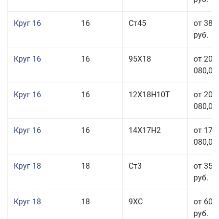
Круг 16
16
Ст45
от 38 
руб.
Круг 16
16
95Х18
от 208
080,00
Круг 16
16
12Х18Н10Т
от 209
080,00
Круг 16
16
14Х17Н2
от 175
080,00
Круг 18
18
Ст3
от 35 
руб.
Круг 18
18
9ХС
от 60 
руб.