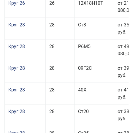
Круг 26
26
12Х18Н10Т
от 210
080,00
Круг 28
28
Ст3
от 35 
руб.
Круг 28
28
Р6М5
от 499
080,00
Круг 28
28
09Г2С
от 39 
руб.
Круг 28
28
40Х
от 41 
руб.
Круг 28
28
Ст20
от 38 
руб.