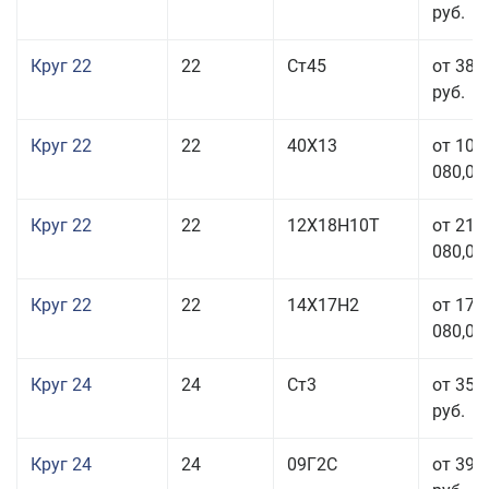
руб.
Круг 22
22
Ст45
от 38 
руб.
Круг 22
22
40Х13
от 103
080,00
Круг 22
22
12Х18Н10Т
от 210
080,00
Круг 22
22
14Х17Н2
от 175
080,00
Круг 24
24
Ст3
от 35 
руб.
Круг 24
24
09Г2С
от 39 