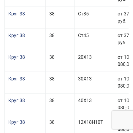
Круг 38
38
Ст35
от 37 
руб.
Круг 38
38
Ст45
от 37 
руб.
Круг 38
38
20Х13
от 101
080,00
Круг 38
38
30Х13
от 101
080,00
Круг 38
38
40Х13
от 101
080,00
Круг 38
38
12Х18Н10Т
от 209
080,00