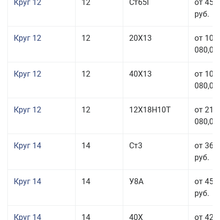
Круг 12
12
Ст65Г
от 45 
руб.
Круг 12
12
20Х13
от 103
080,00
Круг 12
12
40Х13
от 103
080,00
Круг 12
12
12Х18Н10Т
от 212
080,00
Круг 14
14
Ст3
от 36 
руб.
Круг 14
14
У8А
от 45 
руб.
Круг 14
14
40Х
от 42 