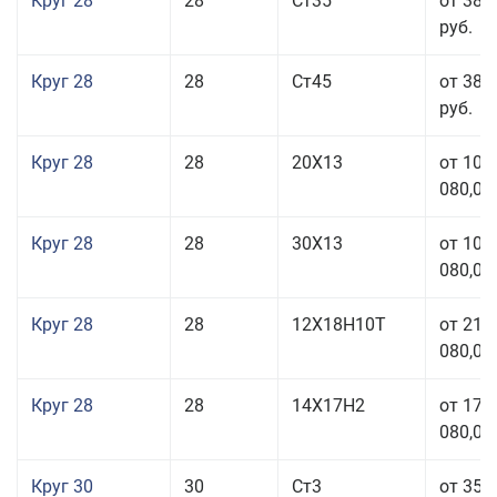
Круг 28
28
Ст35
от 38 
руб.
Круг 28
28
Ст45
от 38 
руб.
Круг 28
28
20Х13
от 103
080,00
Круг 28
28
30Х13
от 103
080,00
Круг 28
28
12Х18Н10Т
от 210
080,00
Круг 28
28
14Х17Н2
от 179
080,00
Круг 30
30
Ст3
от 35 