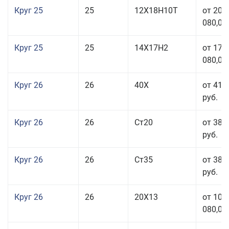
Круг 25
25
12Х18Н10Т
от 208
080,00
Круг 25
25
14Х17Н2
от 179
080,00
Круг 26
26
40Х
от 41 
руб.
Круг 26
26
Ст20
от 38 
руб.
Круг 26
26
Ст35
от 38 
руб.
Круг 26
26
20Х13
от 103
080,00