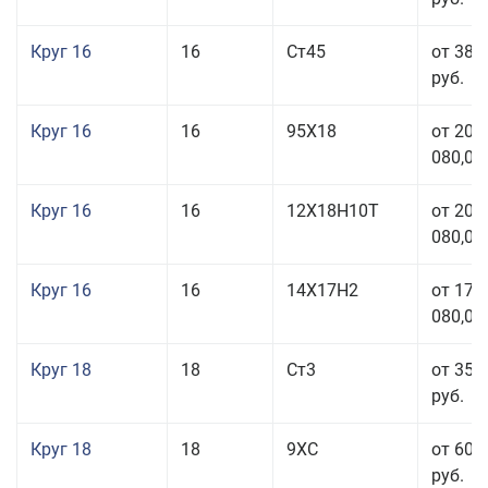
Круг 16
16
Ст45
от 38 
руб.
Круг 16
16
95Х18
от 208
080,00
Круг 16
16
12Х18Н10Т
от 209
080,00
Круг 16
16
14Х17Н2
от 175
080,00
Круг 18
18
Ст3
от 35 
руб.
Круг 18
18
9ХС
от 60 
руб.