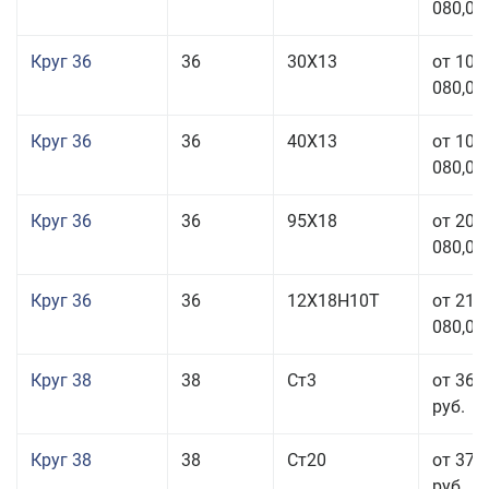
080,00
Круг 36
36
30Х13
от 101
080,00
Круг 36
36
40Х13
от 101
080,00
Круг 36
36
95Х18
от 208
080,00
Круг 36
36
12Х18Н10Т
от 210
080,00
Круг 38
38
Ст3
от 36 
руб.
Круг 38
38
Ст20
от 37 
руб.