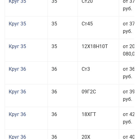
Круг 35
35
Ст20
от 37 
руб.
Круг 35
35
Ст45
от 37 
руб.
Круг 35
35
12Х18Н10Т
от 208
080,00
Круг 36
36
Ст3
от 36 
руб.
Круг 36
36
09Г2С
от 39 
руб.
Круг 36
36
18ХГТ
от 42 
руб.
Круг 36
36
20Х
от 40 