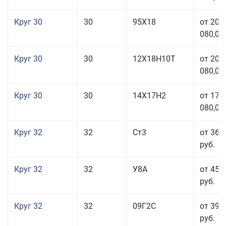
Круг 30
30
95Х18
от 208
080,00
Круг 30
30
12Х18Н10Т
от 208
080,00
Круг 30
30
14Х17Н2
от 177
080,00
Круг 32
32
Ст3
от 36 
руб.
Круг 32
32
У8А
от 45 
руб.
Круг 32
32
09Г2С
от 39 
руб.