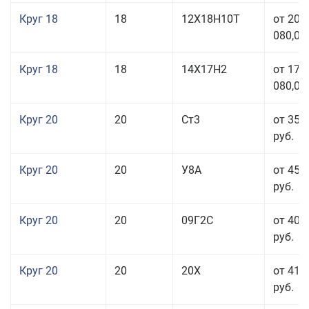
Круг 18
18
12Х18Н10Т
от 209
080,00
Круг 18
18
14Х17Н2
от 175
080,00
Круг 20
20
Ст3
от 35 
руб.
Круг 20
20
У8А
от 45 
руб.
Круг 20
20
09Г2С
от 40 
руб.
Круг 20
20
20Х
от 41 
руб.