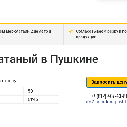
ем марку стали, диаметр и
Согласовываем резку и по
ры
продукции
катаный в Пушкине
а тонну
Запросить цен
50
+7 (812) 467-43-8
Ст45
info@armatura-pushk