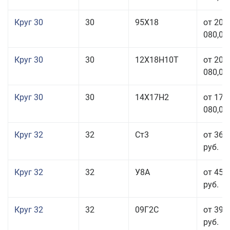
Круг 30
30
95Х18
от 208
080,00
Круг 30
30
12Х18Н10Т
от 208
080,00
Круг 30
30
14Х17Н2
от 177
080,00
Круг 32
32
Ст3
от 36 
руб.
Круг 32
32
У8А
от 45 
руб.
Круг 32
32
09Г2С
от 39 
руб.