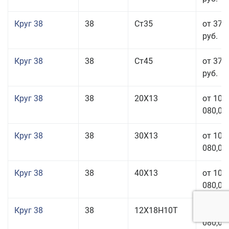
Круг 38
38
Ст35
от 37 
руб.
Круг 38
38
Ст45
от 37 
руб.
Круг 38
38
20Х13
от 101
080,00
Круг 38
38
30Х13
от 101
080,00
Круг 38
38
40Х13
от 101
080,00
Круг 38
38
12Х18Н10Т
от 209
080,00