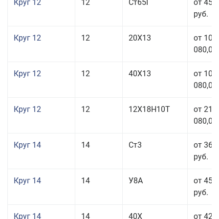
Круг 12
12
Ст65Г
от 45 
руб.
Круг 12
12
20Х13
от 103
080,00
Круг 12
12
40Х13
от 103
080,00
Круг 12
12
12Х18Н10Т
от 212
080,00
Круг 14
14
Ст3
от 36 
руб.
Круг 14
14
У8А
от 45 
руб.
Круг 14
14
40Х
от 42 