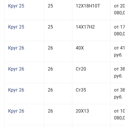
Круг 25
25
12Х18Н10Т
от 208
080,00
Круг 25
25
14Х17Н2
от 179
080,00
Круг 26
26
40Х
от 41 
руб.
Круг 26
26
Ст20
от 38 
руб.
Круг 26
26
Ст35
от 38 
руб.
Круг 26
26
20Х13
от 103
080,00