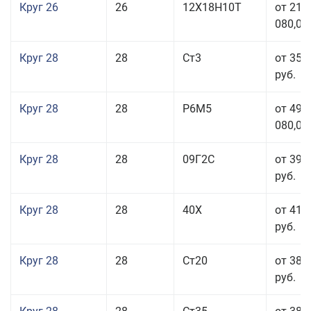
Круг 26
26
12Х18Н10Т
от 210
080,00
Круг 28
28
Ст3
от 35 
руб.
Круг 28
28
Р6М5
от 499
080,00
Круг 28
28
09Г2С
от 39 
руб.
Круг 28
28
40Х
от 41 
руб.
Круг 28
28
Ст20
от 38 
руб.