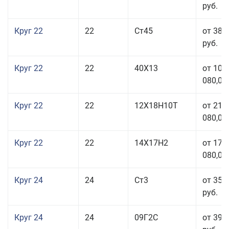
руб.
Круг 22
22
Ст45
от 38 
руб.
Круг 22
22
40Х13
от 103
080,00
Круг 22
22
12Х18Н10Т
от 210
080,00
Круг 22
22
14Х17Н2
от 175
080,00
Круг 24
24
Ст3
от 35 
руб.
Круг 24
24
09Г2С
от 39 