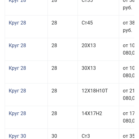
Круг 28
28
Ст35
от 38 
руб.
Круг 28
28
Ст45
от 38 
руб.
Круг 28
28
20Х13
от 103
080,00
Круг 28
28
30Х13
от 103
080,00
Круг 28
28
12Х18Н10Т
от 210
080,00
Круг 28
28
14Х17Н2
от 179
080,00
Круг 30
30
Ст3
от 35 