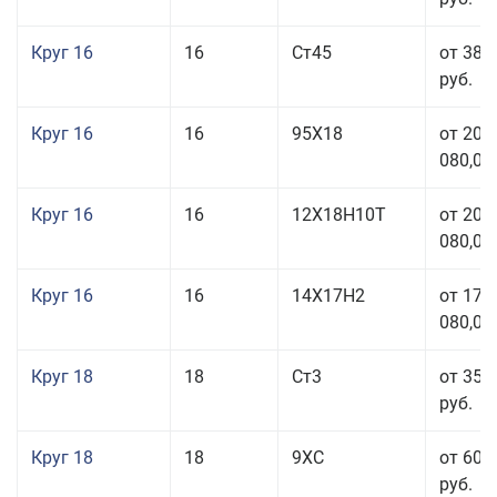
Круг 16
16
Ст45
от 38 
руб.
Круг 16
16
95Х18
от 208
080,00
Круг 16
16
12Х18Н10Т
от 209
080,00
Круг 16
16
14Х17Н2
от 175
080,00
Круг 18
18
Ст3
от 35 
руб.
Круг 18
18
9ХС
от 60 
руб.