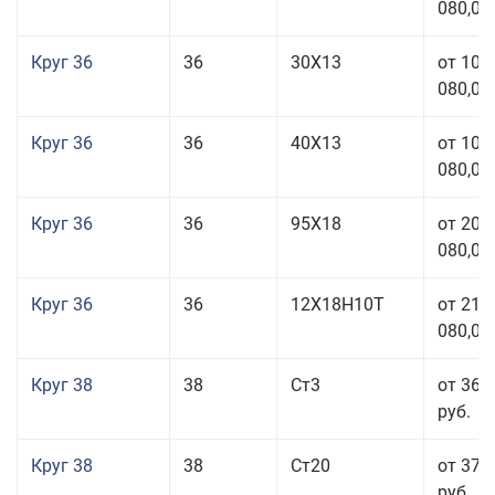
080,00
Круг 36
36
30Х13
от 101
080,00
Круг 36
36
40Х13
от 101
080,00
Круг 36
36
95Х18
от 208
080,00
Круг 36
36
12Х18Н10Т
от 210
080,00
Круг 38
38
Ст3
от 36 
руб.
Круг 38
38
Ст20
от 37 
руб.