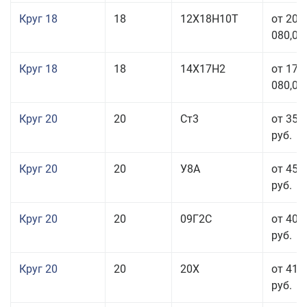
Круг 18
18
12Х18Н10Т
от 209
080,00
Круг 18
18
14Х17Н2
от 175
080,00
Круг 20
20
Ст3
от 35 
руб.
Круг 20
20
У8А
от 45 
руб.
Круг 20
20
09Г2С
от 40 
руб.
Круг 20
20
20Х
от 41 
руб.