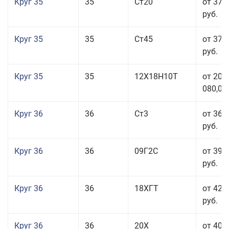
Круг 35
35
Ст20
от 37 
руб.
Круг 35
35
Ст45
от 37 
руб.
Круг 35
35
12Х18Н10Т
от 208
080,00
Круг 36
36
Ст3
от 36 
руб.
Круг 36
36
09Г2С
от 39 
руб.
Круг 36
36
18ХГТ
от 42 
руб.
Круг 36
36
20Х
от 40 