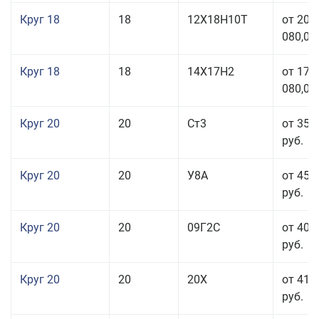
Круг 18
18
12Х18Н10Т
от 209
080,00
Круг 18
18
14Х17Н2
от 175
080,00
Круг 20
20
Ст3
от 35 
руб.
Круг 20
20
У8А
от 45 
руб.
Круг 20
20
09Г2С
от 40 
руб.
Круг 20
20
20Х
от 41 
руб.