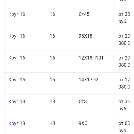
Круг 16
16
Ст45
от 38 
руб.
Круг 16
16
95Х18
от 208
080,00
Круг 16
16
12Х18Н10Т
от 209
080,00
Круг 16
16
14Х17Н2
от 175
080,00
Круг 18
18
Ст3
от 35 
руб.
Круг 18
18
9ХС
от 60 
руб.