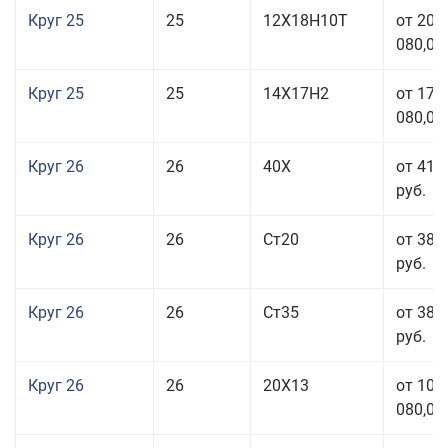
Круг 25
25
12Х18Н10Т
от 208
080,00
Круг 25
25
14Х17Н2
от 179
080,00
Круг 26
26
40Х
от 41 
руб.
Круг 26
26
Ст20
от 38 
руб.
Круг 26
26
Ст35
от 38 
руб.
Круг 26
26
20Х13
от 103
080,00