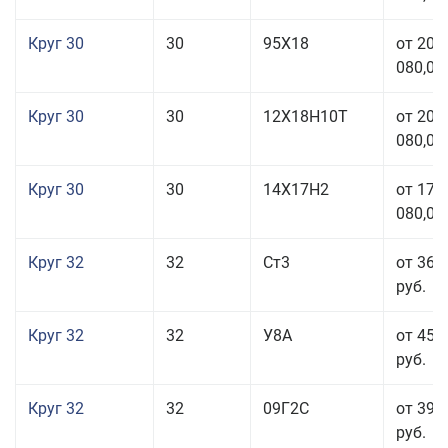
Круг 30
30
95Х18
от 208
080,00
Круг 30
30
12Х18Н10Т
от 208
080,00
Круг 30
30
14Х17Н2
от 177
080,00
Круг 32
32
Ст3
от 36 
руб.
Круг 32
32
У8А
от 45 
руб.
Круг 32
32
09Г2С
от 39 
руб.