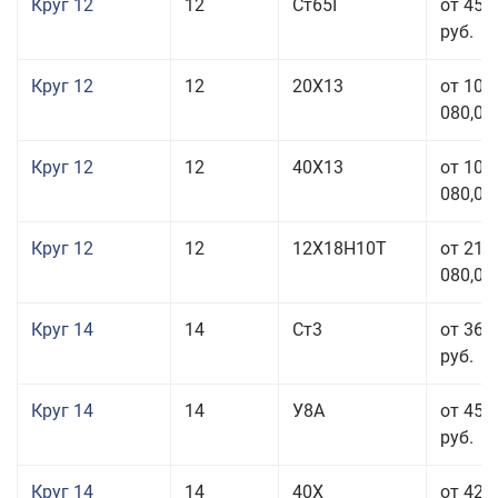
Круг 12
12
Ст65Г
от 45 
руб.
Круг 12
12
20Х13
от 103
080,00
Круг 12
12
40Х13
от 103
080,00
Круг 12
12
12Х18Н10Т
от 212
080,00
Круг 14
14
Ст3
от 36 
руб.
Круг 14
14
У8А
от 45 
руб.
Круг 14
14
40Х
от 42 