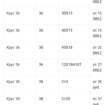
080,00
Круг 36
36
30Х13
от 101
080,00
Круг 36
36
40Х13
от 101
080,00
Круг 36
36
95Х18
от 208
080,00
Круг 36
36
12Х18Н10Т
от 210
080,00
Круг 38
38
Ст3
от 36 
руб.
Круг 38
38
Ст20
от 37 
руб.