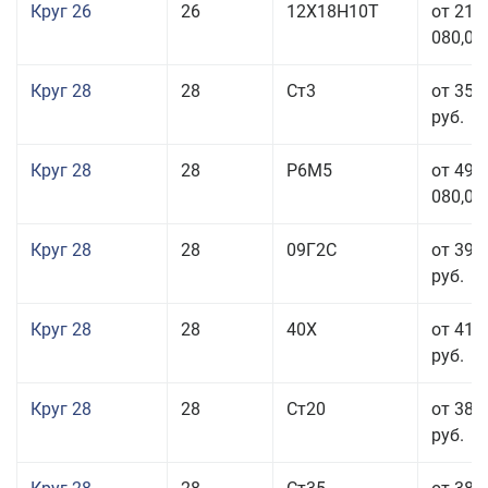
Круг 26
26
12Х18Н10Т
от 210
080,00
Круг 28
28
Ст3
от 35 
руб.
Круг 28
28
Р6М5
от 499
080,00
Круг 28
28
09Г2С
от 39 
руб.
Круг 28
28
40Х
от 41 
руб.
Круг 28
28
Ст20
от 38 
руб.