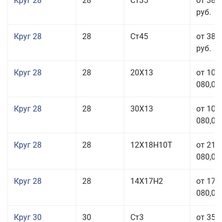
Круг 28
28
Ст35
от 38 
руб.
Круг 28
28
Ст45
от 38 
руб.
Круг 28
28
20Х13
от 103
080,00
Круг 28
28
30Х13
от 103
080,00
Круг 28
28
12Х18Н10Т
от 210
080,00
Круг 28
28
14Х17Н2
от 179
080,00
Круг 30
30
Ст3
от 35 