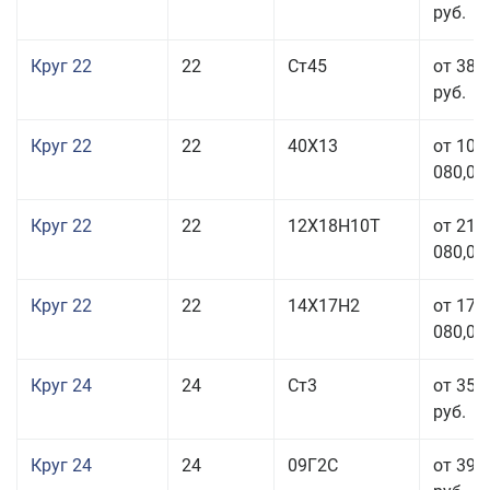
руб.
Круг 22
22
Ст45
от 38 
руб.
Круг 22
22
40Х13
от 103
080,00
Круг 22
22
12Х18Н10Т
от 210
080,00
Круг 22
22
14Х17Н2
от 175
080,00
Круг 24
24
Ст3
от 35 
руб.
Круг 24
24
09Г2С
от 39 