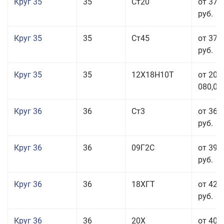
Круг 35
35
Ст20
от 37 
руб.
Круг 35
35
Ст45
от 37 
руб.
Круг 35
35
12Х18Н10Т
от 208
080,00
Круг 36
36
Ст3
от 36 
руб.
Круг 36
36
09Г2С
от 39 
руб.
Круг 36
36
18ХГТ
от 42 
руб.
Круг 36
36
20Х
от 40 