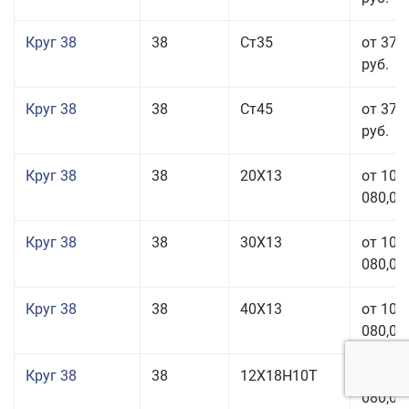
Круг 38
38
Ст35
от 37 
руб.
Круг 38
38
Ст45
от 37 
руб.
Круг 38
38
20Х13
от 101
080,00
Круг 38
38
30Х13
от 101
080,00
Круг 38
38
40Х13
от 101
080,00
Круг 38
38
12Х18Н10Т
от 209
080,00