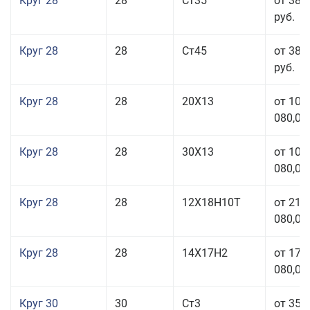
Круг 28
28
Ст35
от 38 
руб.
Круг 28
28
Ст45
от 38 
руб.
Круг 28
28
20Х13
от 103
080,00
Круг 28
28
30Х13
от 103
080,00
Круг 28
28
12Х18Н10Т
от 210
080,00
Круг 28
28
14Х17Н2
от 179
080,00
Круг 30
30
Ст3
от 35 