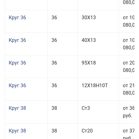
080,00
Круг 36
36
30Х13
от 101
080,00
Круг 36
36
40Х13
от 101
080,00
Круг 36
36
95Х18
от 208
080,00
Круг 36
36
12Х18Н10Т
от 210
080,00
Круг 38
38
Ст3
от 36 
руб.
Круг 38
38
Ст20
от 37 
руб.