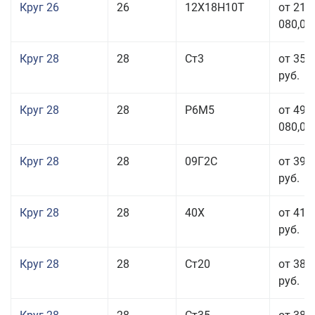
Круг 26
26
12Х18Н10Т
от 210
080,00
Круг 28
28
Ст3
от 35 
руб.
Круг 28
28
Р6М5
от 499
080,00
Круг 28
28
09Г2С
от 39 
руб.
Круг 28
28
40Х
от 41 
руб.
Круг 28
28
Ст20
от 38 
руб.