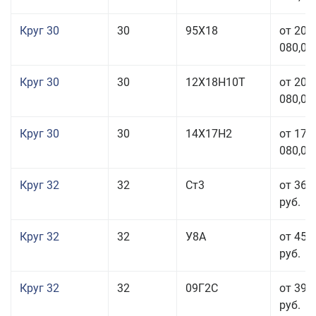
Круг 30
30
95Х18
от 208
080,00
Круг 30
30
12Х18Н10Т
от 208
080,00
Круг 30
30
14Х17Н2
от 177
080,00
Круг 32
32
Ст3
от 36 
руб.
Круг 32
32
У8А
от 45 
руб.
Круг 32
32
09Г2С
от 39 
руб.