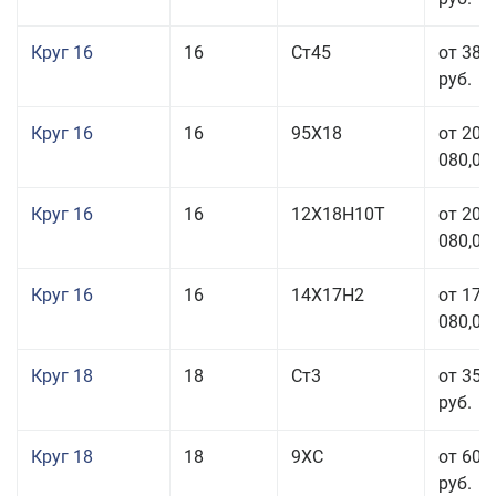
Круг 16
16
Ст45
от 38 
руб.
Круг 16
16
95Х18
от 208
080,00
Круг 16
16
12Х18Н10Т
от 209
080,00
Круг 16
16
14Х17Н2
от 175
080,00
Круг 18
18
Ст3
от 35 
руб.
Круг 18
18
9ХС
от 60 
руб.