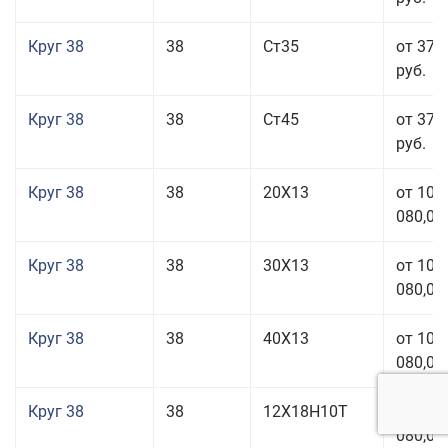
Круг 38
38
Ст35
от 37 
руб.
Круг 38
38
Ст45
от 37 
руб.
Круг 38
38
20Х13
от 101
080,00
Круг 38
38
30Х13
от 101
080,00
Круг 38
38
40Х13
от 101
080,00
Круг 38
38
12Х18Н10Т
от 209
080,00