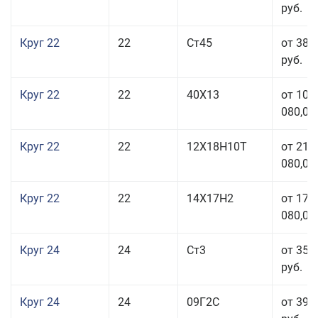
руб.
Круг 22
22
Ст45
от 38 
руб.
Круг 22
22
40Х13
от 103
080,00
Круг 22
22
12Х18Н10Т
от 210
080,00
Круг 22
22
14Х17Н2
от 175
080,00
Круг 24
24
Ст3
от 35 
руб.
Круг 24
24
09Г2С
от 39 