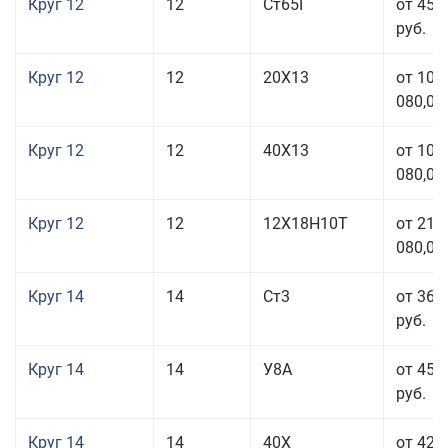
Круг 12
12
Ст65Г
от 45 
руб.
Круг 12
12
20Х13
от 103
080,00
Круг 12
12
40Х13
от 103
080,00
Круг 12
12
12Х18Н10Т
от 212
080,00
Круг 14
14
Ст3
от 36 
руб.
Круг 14
14
У8А
от 45 
руб.
Круг 14
14
40Х
от 42 