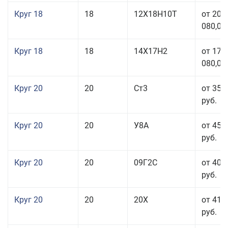
Круг 18
18
12Х18Н10Т
от 209
080,00
Круг 18
18
14Х17Н2
от 175
080,00
Круг 20
20
Ст3
от 35 
руб.
Круг 20
20
У8А
от 45 
руб.
Круг 20
20
09Г2С
от 40 
руб.
Круг 20
20
20Х
от 41 
руб.