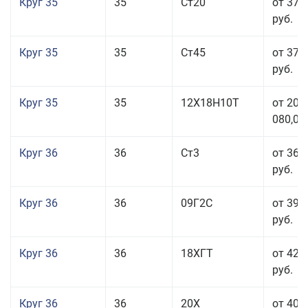
Круг 35
35
Ст20
от 37 
руб.
Круг 35
35
Ст45
от 37 
руб.
Круг 35
35
12Х18Н10Т
от 208
080,00
Круг 36
36
Ст3
от 36 
руб.
Круг 36
36
09Г2С
от 39 
руб.
Круг 36
36
18ХГТ
от 42 
руб.
Круг 36
36
20Х
от 40 