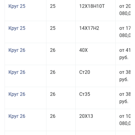
Круг 25
25
12Х18Н10Т
от 208
080,00
Круг 25
25
14Х17Н2
от 179
080,00
Круг 26
26
40Х
от 41 
руб.
Круг 26
26
Ст20
от 38 
руб.
Круг 26
26
Ст35
от 38 
руб.
Круг 26
26
20Х13
от 103
080,00