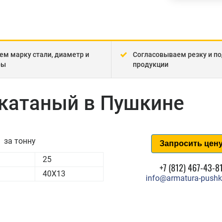
ем марку стали, диаметр и
Согласовываем резку и по
ры
продукции
екатаный в Пушкине
за тонну
Запросить цен
25
+7 (812) 467-43-8
40Х13
info@armatura-pushk