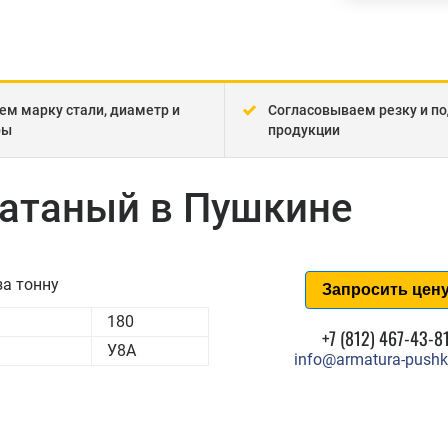
ем марку стали, диаметр и
Согласовываем резку и по
ры
продукции
катаный в Пушкине
а тонну
Запросить цен
180
+7 (812) 467-43-8
У8А
info@armatura-pushk