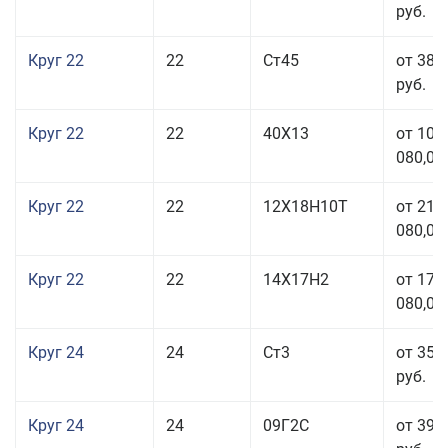
руб.
Круг 22
22
Ст45
от 38 
руб.
Круг 22
22
40Х13
от 103
080,00
Круг 22
22
12Х18Н10Т
от 210
080,00
Круг 22
22
14Х17Н2
от 175
080,00
Круг 24
24
Ст3
от 35 
руб.
Круг 24
24
09Г2С
от 39 