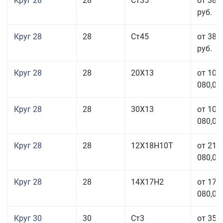
Круг 28
28
Ст35
от 38 
руб.
Круг 28
28
Ст45
от 38 
руб.
Круг 28
28
20Х13
от 103
080,00
Круг 28
28
30Х13
от 103
080,00
Круг 28
28
12Х18Н10Т
от 210
080,00
Круг 28
28
14Х17Н2
от 179
080,00
Круг 30
30
Ст3
от 35 