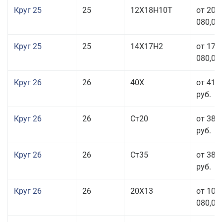
Круг 25
25
12Х18Н10Т
от 208
080,00
Круг 25
25
14Х17Н2
от 179
080,00
Круг 26
26
40Х
от 41 
руб.
Круг 26
26
Ст20
от 38 
руб.
Круг 26
26
Ст35
от 38 
руб.
Круг 26
26
20Х13
от 103
080,00