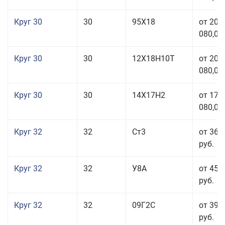
Круг 30
30
95Х18
от 208
080,00
Круг 30
30
12Х18Н10Т
от 208
080,00
Круг 30
30
14Х17Н2
от 177
080,00
Круг 32
32
Ст3
от 36 
руб.
Круг 32
32
У8А
от 45 
руб.
Круг 32
32
09Г2С
от 39 
руб.