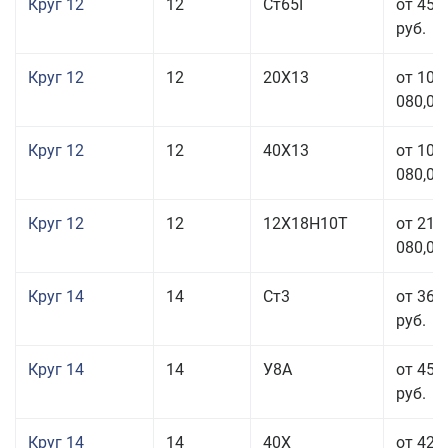
Круг 12
12
Ст65Г
от 45 
руб.
Круг 12
12
20Х13
от 103
080,00
Круг 12
12
40Х13
от 103
080,00
Круг 12
12
12Х18Н10Т
от 212
080,00
Круг 14
14
Ст3
от 36 
руб.
Круг 14
14
У8А
от 45 
руб.
Круг 14
14
40Х
от 42 