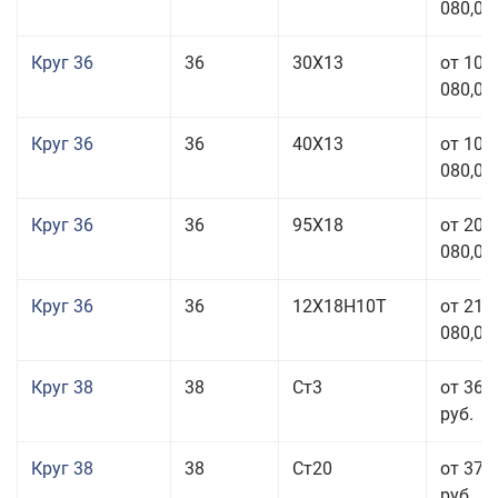
080,00
Круг 36
36
30Х13
от 101
080,00
Круг 36
36
40Х13
от 101
080,00
Круг 36
36
95Х18
от 208
080,00
Круг 36
36
12Х18Н10Т
от 210
080,00
Круг 38
38
Ст3
от 36 
руб.
Круг 38
38
Ст20
от 37 
руб.