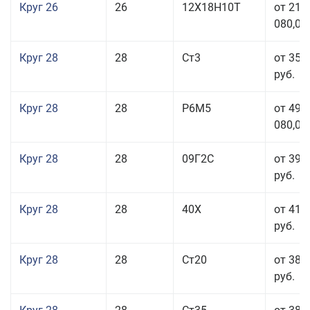
Круг 26
26
12Х18Н10Т
от 210
080,00
Круг 28
28
Ст3
от 35 
руб.
Круг 28
28
Р6М5
от 499
080,00
Круг 28
28
09Г2С
от 39 
руб.
Круг 28
28
40Х
от 41 
руб.
Круг 28
28
Ст20
от 38 
руб.