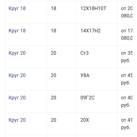
Круг 18
18
12Х18Н10Т
от 209
080,00
Круг 18
18
14Х17Н2
от 175
080,00
Круг 20
20
Ст3
от 35 
руб.
Круг 20
20
У8А
от 45 
руб.
Круг 20
20
09Г2С
от 40 
руб.
Круг 20
20
20Х
от 41 
руб.