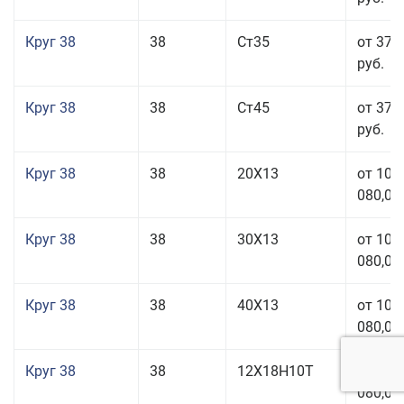
Круг 38
38
Ст35
от 37 
руб.
Круг 38
38
Ст45
от 37 
руб.
Круг 38
38
20Х13
от 101
080,00
Круг 38
38
30Х13
от 101
080,00
Круг 38
38
40Х13
от 101
080,00
Круг 38
38
12Х18Н10Т
от 209
080,00