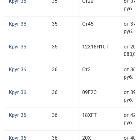
Круг 35
35
Ст20
от 37 
руб.
Круг 35
35
Ст45
от 37 
руб.
Круг 35
35
12Х18Н10Т
от 208
080,00
Круг 36
36
Ст3
от 36 
руб.
Круг 36
36
09Г2С
от 39 
руб.
Круг 36
36
18ХГТ
от 42 
руб.
Круг 36
36
20Х
от 40 