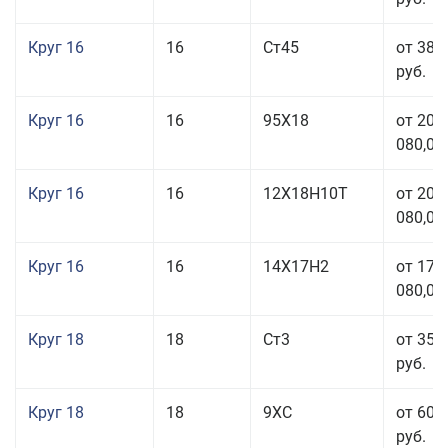
Круг 16
16
Ст45
от 38 
руб.
Круг 16
16
95Х18
от 208
080,00
Круг 16
16
12Х18Н10Т
от 209
080,00
Круг 16
16
14Х17Н2
от 175
080,00
Круг 18
18
Ст3
от 35 
руб.
Круг 18
18
9ХС
от 60 
руб.