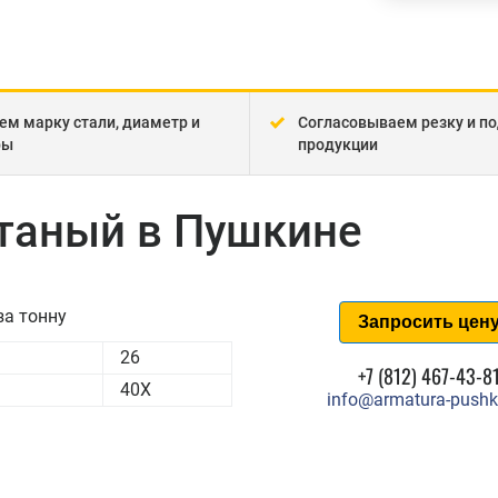
ем марку стали, диаметр и
Согласовываем резку и по
ры
продукции
атаный в Пушкине
за тонну
Запросить цен
26
+7 (812) 467-43-8
40Х
info@armatura-pushk