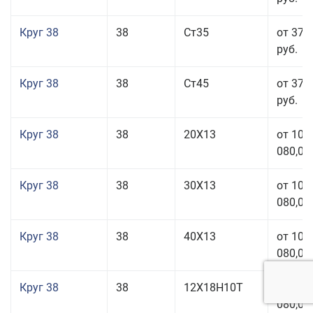
Круг 38
38
Ст35
от 37 
руб.
Круг 38
38
Ст45
от 37 
руб.
Круг 38
38
20Х13
от 101
080,00
Круг 38
38
30Х13
от 101
080,00
Круг 38
38
40Х13
от 101
080,00
Круг 38
38
12Х18Н10Т
от 209
080,00