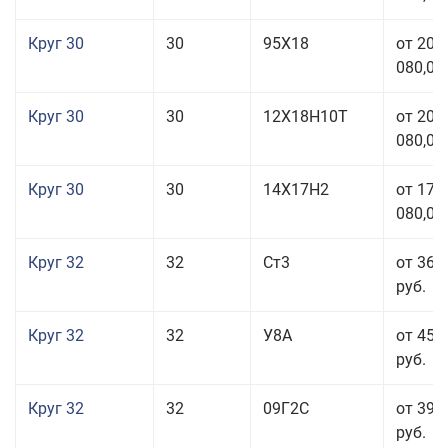
Круг 30
30
95Х18
от 208
080,00
Круг 30
30
12Х18Н10Т
от 208
080,00
Круг 30
30
14Х17Н2
от 177
080,00
Круг 32
32
Ст3
от 36 
руб.
Круг 32
32
У8А
от 45 
руб.
Круг 32
32
09Г2С
от 39 
руб.