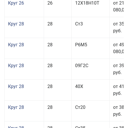
Круг 26
26
12Х18Н10Т
от 210
080,00
Круг 28
28
Ст3
от 35 
руб.
Круг 28
28
Р6М5
от 499
080,00
Круг 28
28
09Г2С
от 39 
руб.
Круг 28
28
40Х
от 41 
руб.
Круг 28
28
Ст20
от 38 
руб.