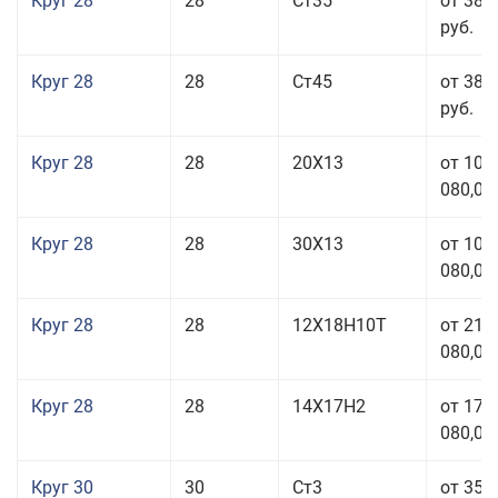
Круг 28
28
Ст35
от 38 
руб.
Круг 28
28
Ст45
от 38 
руб.
Круг 28
28
20Х13
от 103
080,00
Круг 28
28
30Х13
от 103
080,00
Круг 28
28
12Х18Н10Т
от 210
080,00
Круг 28
28
14Х17Н2
от 179
080,00
Круг 30
30
Ст3
от 35 