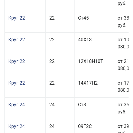
руб.
Круг 22
22
Ст45
от 38 
руб.
Круг 22
22
40Х13
от 103
080,00
Круг 22
22
12Х18Н10Т
от 210
080,00
Круг 22
22
14Х17Н2
от 175
080,00
Круг 24
24
Ст3
от 35 
руб.
Круг 24
24
09Г2С
от 39 