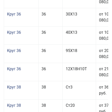
080,00
Круг 36
36
30Х13
от 101
080,00
Круг 36
36
40Х13
от 101
080,00
Круг 36
36
95Х18
от 208
080,00
Круг 36
36
12Х18Н10Т
от 210
080,00
Круг 38
38
Ст3
от 36 
руб.
Круг 38
38
Ст20
от 37 
руб.