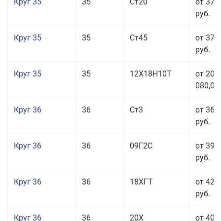
Круг 35
35
Ст20
от 37 
руб.
Круг 35
35
Ст45
от 37 
руб.
Круг 35
35
12Х18Н10Т
от 208
080,00
Круг 36
36
Ст3
от 36 
руб.
Круг 36
36
09Г2С
от 39 
руб.
Круг 36
36
18ХГТ
от 42 
руб.
Круг 36
36
20Х
от 40 