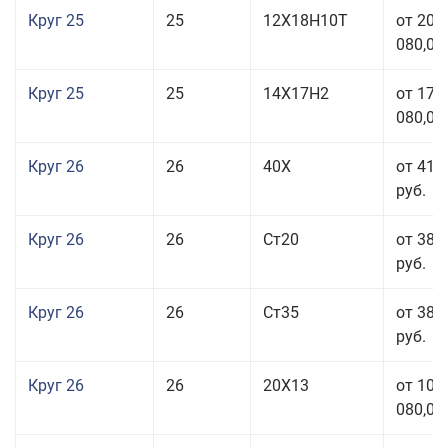
Круг 25
25
12Х18Н10Т
от 208
080,00
Круг 25
25
14Х17Н2
от 179
080,00
Круг 26
26
40Х
от 41 
руб.
Круг 26
26
Ст20
от 38 
руб.
Круг 26
26
Ст35
от 38 
руб.
Круг 26
26
20Х13
от 103
080,00