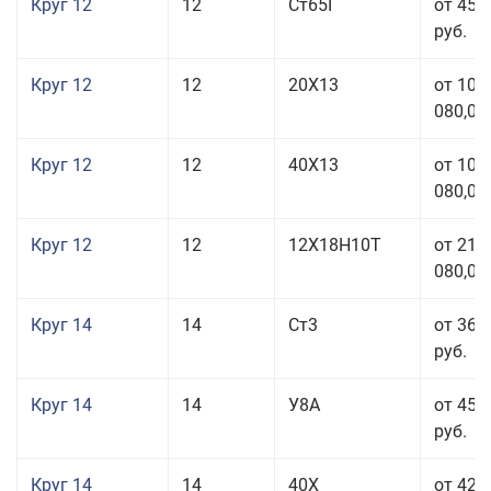
Круг 12
12
Ст65Г
от 45 
руб.
Круг 12
12
20Х13
от 103
080,00
Круг 12
12
40Х13
от 103
080,00
Круг 12
12
12Х18Н10Т
от 212
080,00
Круг 14
14
Ст3
от 36 
руб.
Круг 14
14
У8А
от 45 
руб.
Круг 14
14
40Х
от 42 