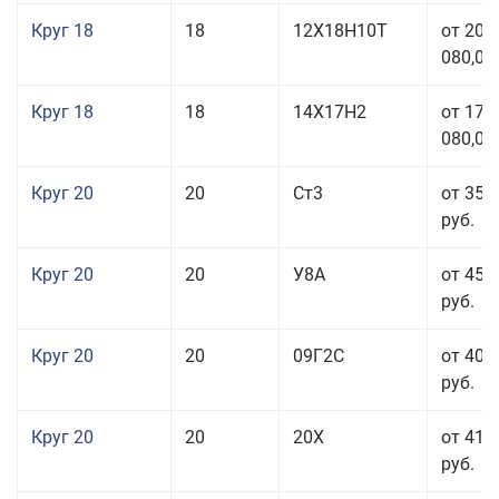
Круг 18
18
12Х18Н10Т
от 209
080,00
Круг 18
18
14Х17Н2
от 175
080,00
Круг 20
20
Ст3
от 35 
руб.
Круг 20
20
У8А
от 45 
руб.
Круг 20
20
09Г2С
от 40 
руб.
Круг 20
20
20Х
от 41 
руб.