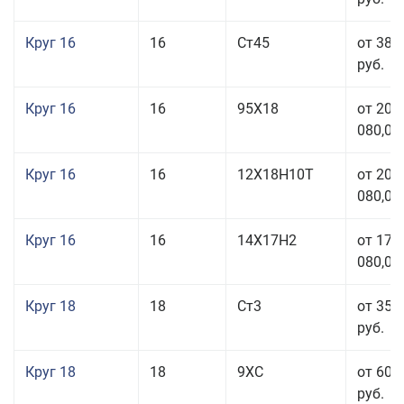
Круг 16
16
Ст45
от 38 
руб.
Круг 16
16
95Х18
от 208
080,00
Круг 16
16
12Х18Н10Т
от 209
080,00
Круг 16
16
14Х17Н2
от 175
080,00
Круг 18
18
Ст3
от 35 
руб.
Круг 18
18
9ХС
от 60 
руб.