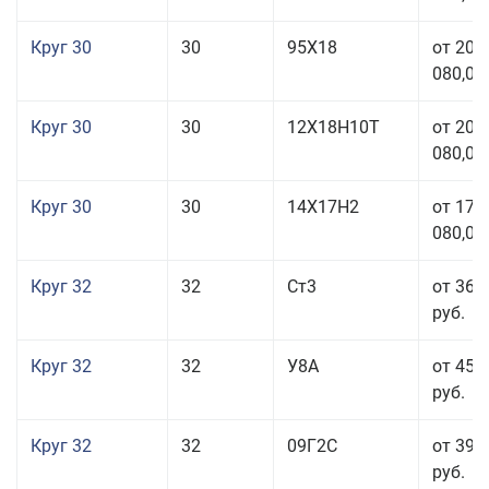
Круг 30
30
95Х18
от 208
080,00
Круг 30
30
12Х18Н10Т
от 208
080,00
Круг 30
30
14Х17Н2
от 177
080,00
Круг 32
32
Ст3
от 36 
руб.
Круг 32
32
У8А
от 45 
руб.
Круг 32
32
09Г2С
от 39 
руб.