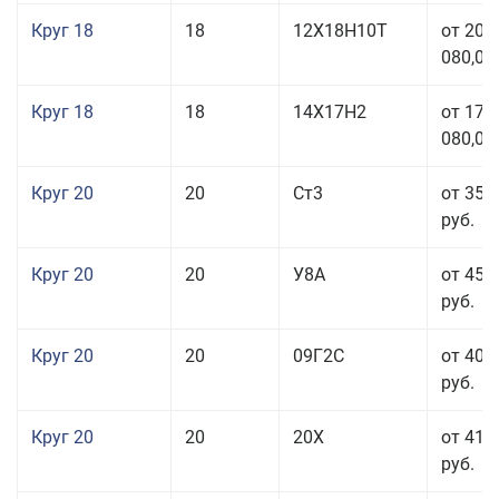
Круг 18
18
12Х18Н10Т
от 209
080,00
Круг 18
18
14Х17Н2
от 175
080,00
Круг 20
20
Ст3
от 35 
руб.
Круг 20
20
У8А
от 45 
руб.
Круг 20
20
09Г2С
от 40 
руб.
Круг 20
20
20Х
от 41 
руб.