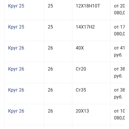
Круг 25
25
12Х18Н10Т
от 208
080,00
Круг 25
25
14Х17Н2
от 179
080,00
Круг 26
26
40Х
от 41 
руб.
Круг 26
26
Ст20
от 38 
руб.
Круг 26
26
Ст35
от 38 
руб.
Круг 26
26
20Х13
от 103
080,00