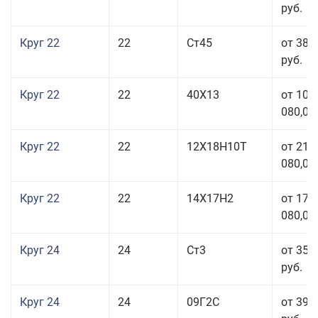
руб.
Круг 22
22
Ст45
от 38 
руб.
Круг 22
22
40Х13
от 103
080,00
Круг 22
22
12Х18Н10Т
от 210
080,00
Круг 22
22
14Х17Н2
от 175
080,00
Круг 24
24
Ст3
от 35 
руб.
Круг 24
24
09Г2С
от 39 