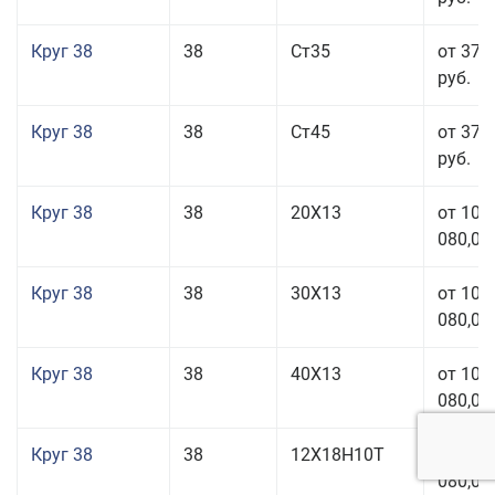
Круг 38
38
Ст35
от 37 
руб.
Круг 38
38
Ст45
от 37 
руб.
Круг 38
38
20Х13
от 101
080,00
Круг 38
38
30Х13
от 101
080,00
Круг 38
38
40Х13
от 101
080,00
Круг 38
38
12Х18Н10Т
от 209
080,00