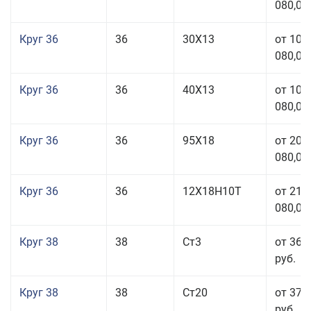
080,00
Круг 36
36
30Х13
от 101
080,00
Круг 36
36
40Х13
от 101
080,00
Круг 36
36
95Х18
от 208
080,00
Круг 36
36
12Х18Н10Т
от 210
080,00
Круг 38
38
Ст3
от 36 
руб.
Круг 38
38
Ст20
от 37 
руб.