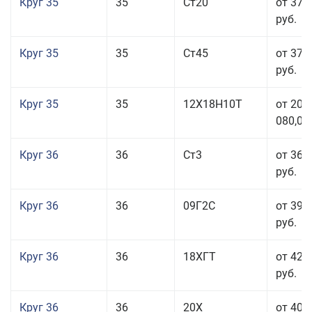
Круг 35
35
Ст20
от 37 
руб.
Круг 35
35
Ст45
от 37 
руб.
Круг 35
35
12Х18Н10Т
от 208
080,00
Круг 36
36
Ст3
от 36 
руб.
Круг 36
36
09Г2С
от 39 
руб.
Круг 36
36
18ХГТ
от 42 
руб.
Круг 36
36
20Х
от 40 