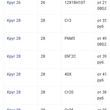
Круг 26
26
12Х18Н10Т
от 210
080,00
Круг 28
28
Ст3
от 35 
руб.
Круг 28
28
Р6М5
от 499
080,00
Круг 28
28
09Г2С
от 39 
руб.
Круг 28
28
40Х
от 41 
руб.
Круг 28
28
Ст20
от 38 
руб.