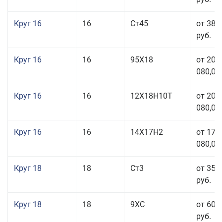
Круг 16
16
Ст45
от 38 
руб.
Круг 16
16
95Х18
от 208
080,00
Круг 16
16
12Х18Н10Т
от 209
080,00
Круг 16
16
14Х17Н2
от 175
080,00
Круг 18
18
Ст3
от 35 
руб.
Круг 18
18
9ХС
от 60 
руб.