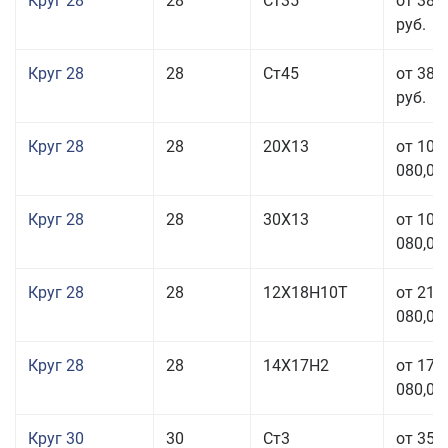
Круг 28
28
Ст35
от 38 
руб.
Круг 28
28
Ст45
от 38 
руб.
Круг 28
28
20Х13
от 103
080,00
Круг 28
28
30Х13
от 103
080,00
Круг 28
28
12Х18Н10Т
от 210
080,00
Круг 28
28
14Х17Н2
от 179
080,00
Круг 30
30
Ст3
от 35 