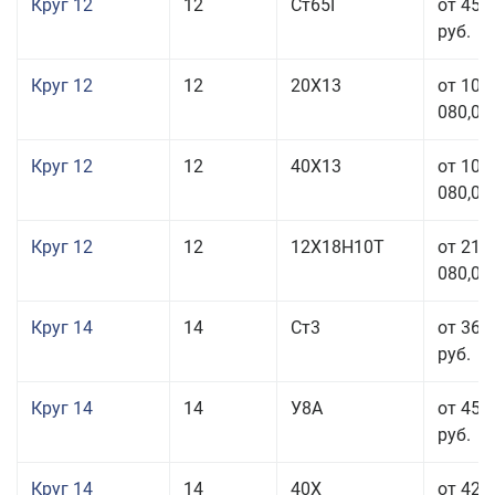
Круг 12
12
Ст65Г
от 45 
руб.
Круг 12
12
20Х13
от 103
080,00
Круг 12
12
40Х13
от 103
080,00
Круг 12
12
12Х18Н10Т
от 212
080,00
Круг 14
14
Ст3
от 36 
руб.
Круг 14
14
У8А
от 45 
руб.
Круг 14
14
40Х
от 42 