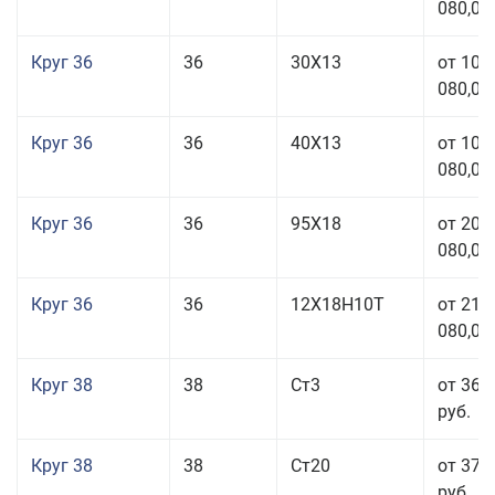
080,00
Круг 36
36
30Х13
от 101
080,00
Круг 36
36
40Х13
от 101
080,00
Круг 36
36
95Х18
от 208
080,00
Круг 36
36
12Х18Н10Т
от 210
080,00
Круг 38
38
Ст3
от 36 
руб.
Круг 38
38
Ст20
от 37 
руб.