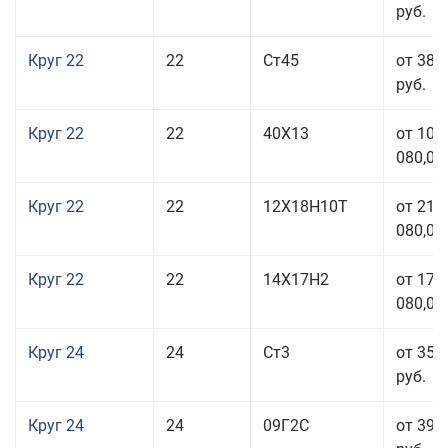
руб.
Круг 22
22
Ст45
от 38 
руб.
Круг 22
22
40Х13
от 103
080,00
Круг 22
22
12Х18Н10Т
от 210
080,00
Круг 22
22
14Х17Н2
от 175
080,00
Круг 24
24
Ст3
от 35 
руб.
Круг 24
24
09Г2С
от 39 