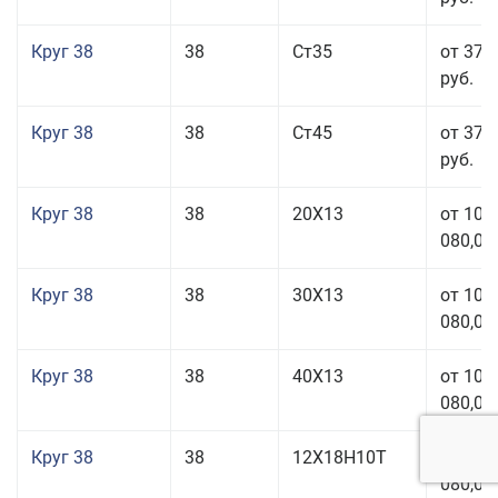
Круг 38
38
Ст35
от 37 
руб.
Круг 38
38
Ст45
от 37 
руб.
Круг 38
38
20Х13
от 101
080,00
Круг 38
38
30Х13
от 101
080,00
Круг 38
38
40Х13
от 101
080,00
Круг 38
38
12Х18Н10Т
от 209
080,00