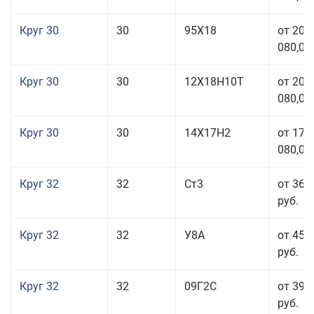
Круг 30
30
95Х18
от 208
080,00
Круг 30
30
12Х18Н10Т
от 208
080,00
Круг 30
30
14Х17Н2
от 177
080,00
Круг 32
32
Ст3
от 36 
руб.
Круг 32
32
У8А
от 45 
руб.
Круг 32
32
09Г2С
от 39 
руб.