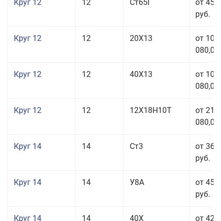
Круг 12
12
Ст65Г
от 45 
руб.
Круг 12
12
20Х13
от 103
080,00
Круг 12
12
40Х13
от 103
080,00
Круг 12
12
12Х18Н10Т
от 212
080,00
Круг 14
14
Ст3
от 36 
руб.
Круг 14
14
У8А
от 45 
руб.
Круг 14
14
40Х
от 42 