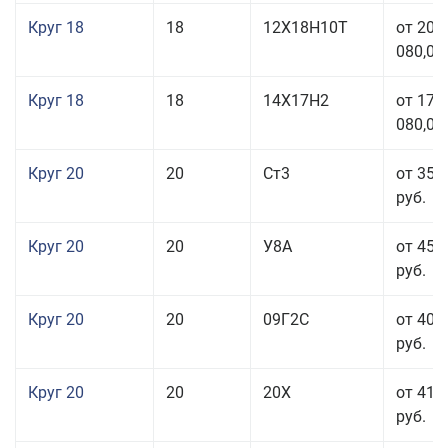
Круг 18
18
12Х18Н10Т
от 209
080,00
Круг 18
18
14Х17Н2
от 175
080,00
Круг 20
20
Ст3
от 35 
руб.
Круг 20
20
У8А
от 45 
руб.
Круг 20
20
09Г2С
от 40 
руб.
Круг 20
20
20Х
от 41 
руб.