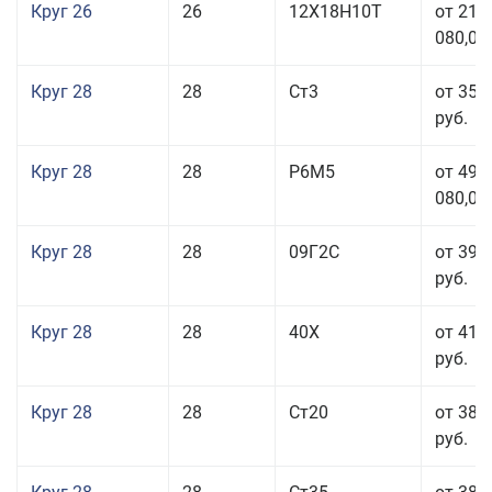
Круг 26
26
12Х18Н10Т
от 210
080,00
Круг 28
28
Ст3
от 35 
руб.
Круг 28
28
Р6М5
от 499
080,00
Круг 28
28
09Г2С
от 39 
руб.
Круг 28
28
40Х
от 41 
руб.
Круг 28
28
Ст20
от 38 
руб.