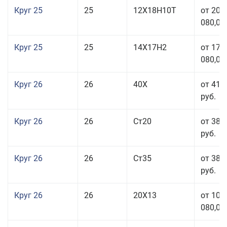
Круг 25
25
12Х18Н10Т
от 208
080,00
Круг 25
25
14Х17Н2
от 179
080,00
Круг 26
26
40Х
от 41 
руб.
Круг 26
26
Ст20
от 38 
руб.
Круг 26
26
Ст35
от 38 
руб.
Круг 26
26
20Х13
от 103
080,00