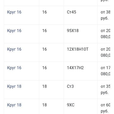
Круг 16
16
Ст45
от 38 
руб.
Круг 16
16
95Х18
от 208
080,00
Круг 16
16
12Х18Н10Т
от 209
080,00
Круг 16
16
14Х17Н2
от 175
080,00
Круг 18
18
Ст3
от 35 
руб.
Круг 18
18
9ХС
от 60 
руб.