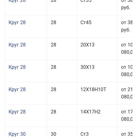
Круг 28
28
Ст35
от 38 
руб.
Круг 28
28
Ст45
от 38 
руб.
Круг 28
28
20Х13
от 103
080,00
Круг 28
28
30Х13
от 103
080,00
Круг 28
28
12Х18Н10Т
от 210
080,00
Круг 28
28
14Х17Н2
от 179
080,00
Круг 30
30
Ст3
от 35 