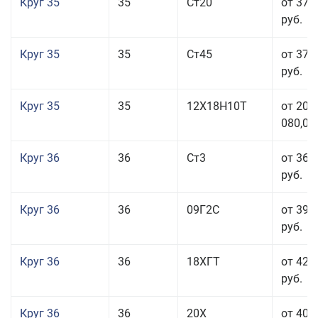
Круг 35
35
Ст20
от 37 
руб.
Круг 35
35
Ст45
от 37 
руб.
Круг 35
35
12Х18Н10Т
от 208
080,00
Круг 36
36
Ст3
от 36 
руб.
Круг 36
36
09Г2С
от 39 
руб.
Круг 36
36
18ХГТ
от 42 
руб.
Круг 36
36
20Х
от 40 