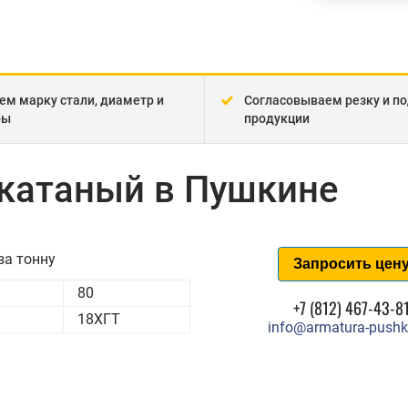
ем марку стали, диаметр и
Согласовываем резку и по
ры
продукции
екатаный в Пушкине
за тонну
Запросить цен
80
+7 (812) 467-43-8
18ХГТ
info@armatura-pushk