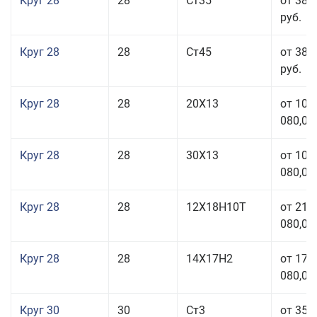
Круг 28
28
Ст35
от 38 
руб.
Круг 28
28
Ст45
от 38 
руб.
Круг 28
28
20Х13
от 103
080,00
Круг 28
28
30Х13
от 103
080,00
Круг 28
28
12Х18Н10Т
от 210
080,00
Круг 28
28
14Х17Н2
от 179
080,00
Круг 30
30
Ст3
от 35 