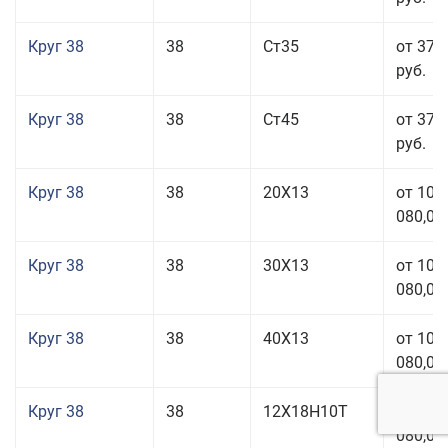
Круг 38
38
Ст35
от 37 
руб.
Круг 38
38
Ст45
от 37 
руб.
Круг 38
38
20Х13
от 101
080,00
Круг 38
38
30Х13
от 101
080,00
Круг 38
38
40Х13
от 101
080,00
Круг 38
38
12Х18Н10Т
от 209
080,00