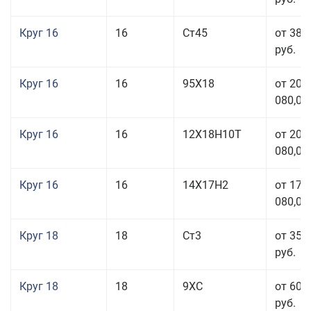
Круг 16
16
Ст45
от 38 
руб.
Круг 16
16
95Х18
от 208
080,00
Круг 16
16
12Х18Н10Т
от 209
080,00
Круг 16
16
14Х17Н2
от 175
080,00
Круг 18
18
Ст3
от 35 
руб.
Круг 18
18
9ХС
от 60 
руб.