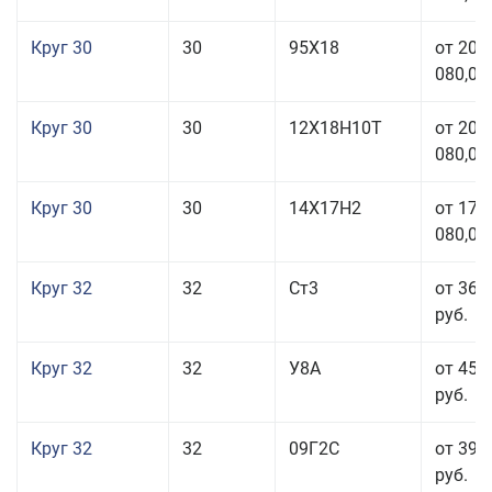
Круг 30
30
95Х18
от 208
080,00
Круг 30
30
12Х18Н10Т
от 208
080,00
Круг 30
30
14Х17Н2
от 177
080,00
Круг 32
32
Ст3
от 36 
руб.
Круг 32
32
У8А
от 45 
руб.
Круг 32
32
09Г2С
от 39 
руб.