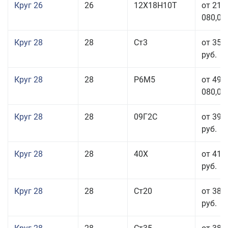
Круг 26
26
12Х18Н10Т
от 210
080,00
Круг 28
28
Ст3
от 35 
руб.
Круг 28
28
Р6М5
от 499
080,00
Круг 28
28
09Г2С
от 39 
руб.
Круг 28
28
40Х
от 41 
руб.
Круг 28
28
Ст20
от 38 
руб.