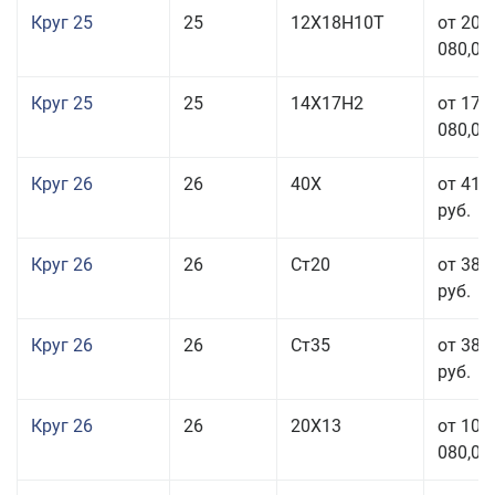
Круг 25
25
12Х18Н10Т
от 208
080,00
Круг 25
25
14Х17Н2
от 179
080,00
Круг 26
26
40Х
от 41 
руб.
Круг 26
26
Ст20
от 38 
руб.
Круг 26
26
Ст35
от 38 
руб.
Круг 26
26
20Х13
от 103
080,00