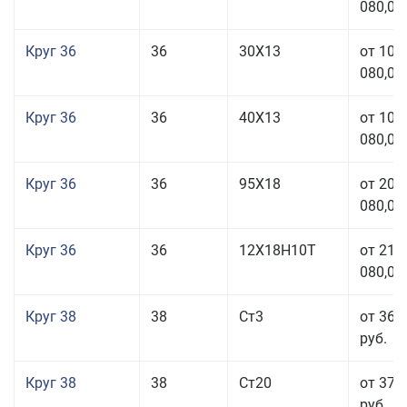
080,00
Круг 36
36
30Х13
от 101
080,00
Круг 36
36
40Х13
от 101
080,00
Круг 36
36
95Х18
от 208
080,00
Круг 36
36
12Х18Н10Т
от 210
080,00
Круг 38
38
Ст3
от 36 
руб.
Круг 38
38
Ст20
от 37 
руб.