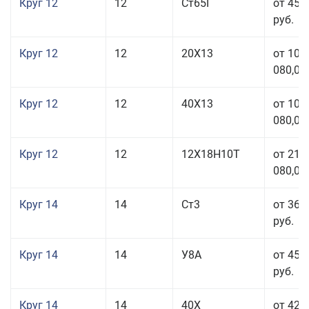
Круг 12
12
Ст65Г
от 45 
руб.
Круг 12
12
20Х13
от 103
080,00
Круг 12
12
40Х13
от 103
080,00
Круг 12
12
12Х18Н10Т
от 212
080,00
Круг 14
14
Ст3
от 36 
руб.
Круг 14
14
У8А
от 45 
руб.
Круг 14
14
40Х
от 42 