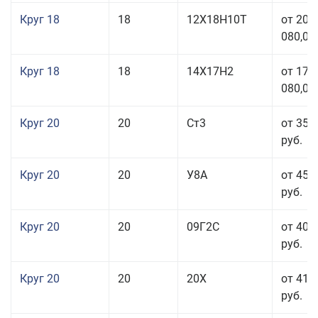
Круг 18
18
12Х18Н10Т
от 209
080,00
Круг 18
18
14Х17Н2
от 175
080,00
Круг 20
20
Ст3
от 35 
руб.
Круг 20
20
У8А
от 45 
руб.
Круг 20
20
09Г2С
от 40 
руб.
Круг 20
20
20Х
от 41 
руб.