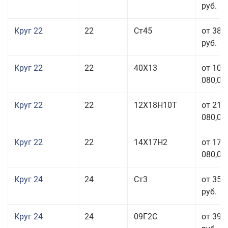
руб.
Круг 22
22
Ст45
от 38 
руб.
Круг 22
22
40Х13
от 103
080,00
Круг 22
22
12Х18Н10Т
от 210
080,00
Круг 22
22
14Х17Н2
от 175
080,00
Круг 24
24
Ст3
от 35 
руб.
Круг 24
24
09Г2С
от 39 