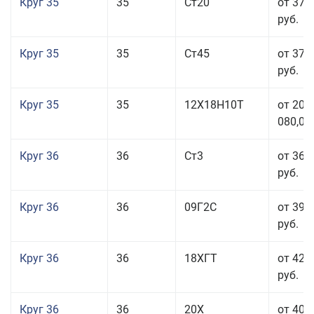
Круг 35
35
Ст20
от 37 
руб.
Круг 35
35
Ст45
от 37 
руб.
Круг 35
35
12Х18Н10Т
от 208
080,00
Круг 36
36
Ст3
от 36 
руб.
Круг 36
36
09Г2С
от 39 
руб.
Круг 36
36
18ХГТ
от 42 
руб.
Круг 36
36
20Х
от 40 