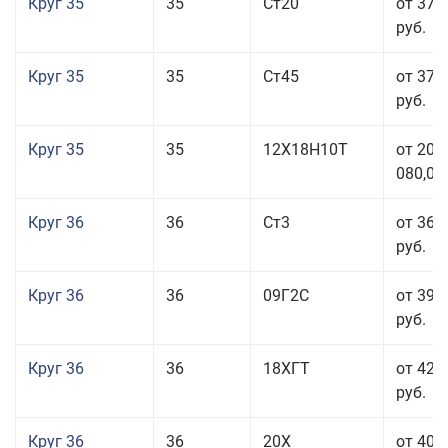
Круг 35
35
Ст20
от 37 
руб.
Круг 35
35
Ст45
от 37 
руб.
Круг 35
35
12Х18Н10Т
от 208
080,00
Круг 36
36
Ст3
от 36 
руб.
Круг 36
36
09Г2С
от 39 
руб.
Круг 36
36
18ХГТ
от 42 
руб.
Круг 36
36
20Х
от 40 