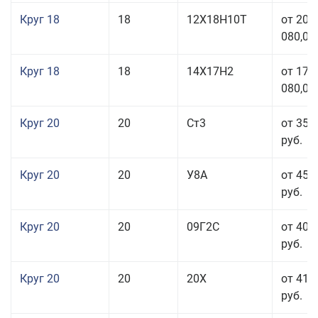
Круг 18
18
12Х18Н10Т
от 209
080,00
Круг 18
18
14Х17Н2
от 175
080,00
Круг 20
20
Ст3
от 35 
руб.
Круг 20
20
У8А
от 45 
руб.
Круг 20
20
09Г2С
от 40 
руб.
Круг 20
20
20Х
от 41 
руб.