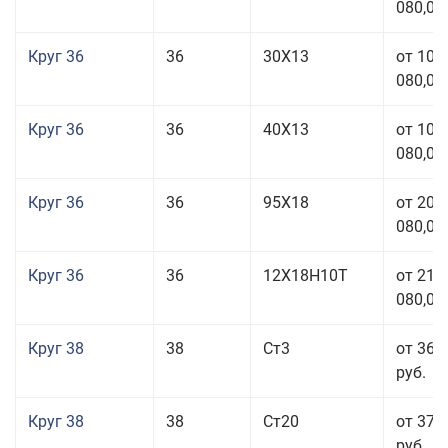
080,00
Круг 36
36
30Х13
от 101
080,00
Круг 36
36
40Х13
от 101
080,00
Круг 36
36
95Х18
от 208
080,00
Круг 36
36
12Х18Н10Т
от 210
080,00
Круг 38
38
Ст3
от 36 
руб.
Круг 38
38
Ст20
от 37 
руб.