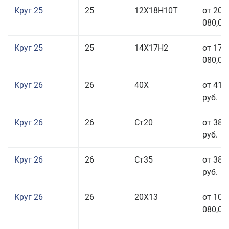
Круг 25
25
12Х18Н10Т
от 208
080,00
Круг 25
25
14Х17Н2
от 179
080,00
Круг 26
26
40Х
от 41 
руб.
Круг 26
26
Ст20
от 38 
руб.
Круг 26
26
Ст35
от 38 
руб.
Круг 26
26
20Х13
от 103
080,00