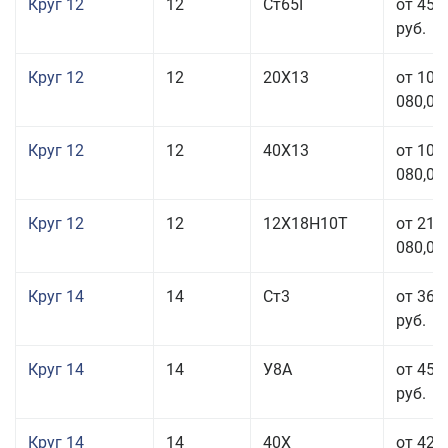
Круг 12
12
Ст65Г
от 45 
руб.
Круг 12
12
20Х13
от 103
080,00
Круг 12
12
40Х13
от 103
080,00
Круг 12
12
12Х18Н10Т
от 212
080,00
Круг 14
14
Ст3
от 36 
руб.
Круг 14
14
У8А
от 45 
руб.
Круг 14
14
40Х
от 42 