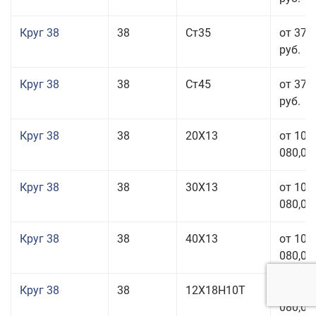
Круг 38
38
Ст35
от 37 
руб.
Круг 38
38
Ст45
от 37 
руб.
Круг 38
38
20Х13
от 101
080,00
Круг 38
38
30Х13
от 101
080,00
Круг 38
38
40Х13
от 101
080,00
Круг 38
38
12Х18Н10Т
от 209
080,00