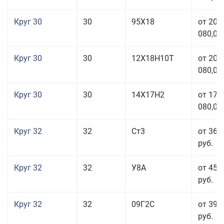
Круг 30
30
95Х18
от 208
080,00
Круг 30
30
12Х18Н10Т
от 208
080,00
Круг 30
30
14Х17Н2
от 177
080,00
Круг 32
32
Ст3
от 36 
руб.
Круг 32
32
У8А
от 45 
руб.
Круг 32
32
09Г2С
от 39 
руб.