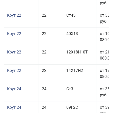
руб.
Круг 22
22
Ст45
от 38 
руб.
Круг 22
22
40Х13
от 103
080,00
Круг 22
22
12Х18Н10Т
от 210
080,00
Круг 22
22
14Х17Н2
от 175
080,00
Круг 24
24
Ст3
от 35 
руб.
Круг 24
24
09Г2С
от 39 