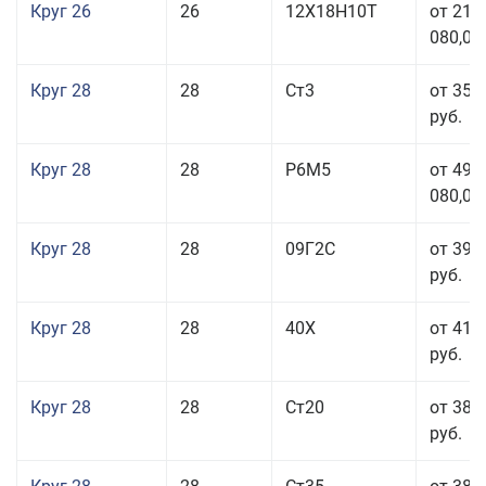
Круг 26
26
12Х18Н10Т
от 210
080,00
Круг 28
28
Ст3
от 35 
руб.
Круг 28
28
Р6М5
от 499
080,00
Круг 28
28
09Г2С
от 39 
руб.
Круг 28
28
40Х
от 41 
руб.
Круг 28
28
Ст20
от 38 
руб.