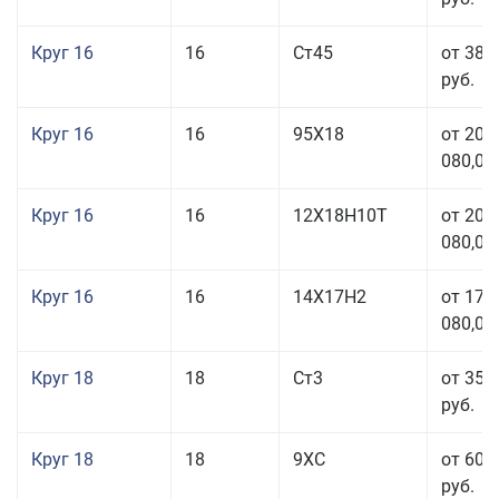
Круг 16
16
Ст45
от 38 
руб.
Круг 16
16
95Х18
от 208
080,00
Круг 16
16
12Х18Н10Т
от 209
080,00
Круг 16
16
14Х17Н2
от 175
080,00
Круг 18
18
Ст3
от 35 
руб.
Круг 18
18
9ХС
от 60 
руб.