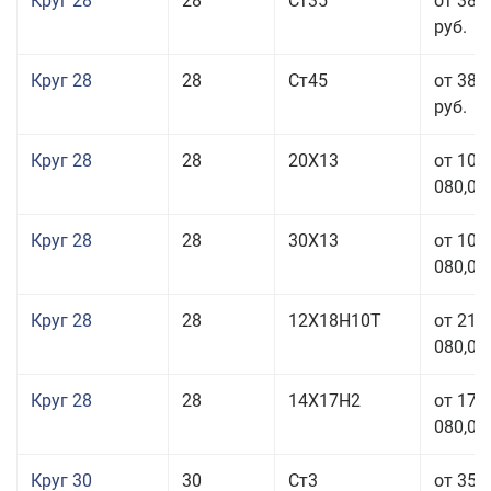
Круг 28
28
Ст35
от 38 
руб.
Круг 28
28
Ст45
от 38 
руб.
Круг 28
28
20Х13
от 103
080,00
Круг 28
28
30Х13
от 103
080,00
Круг 28
28
12Х18Н10Т
от 210
080,00
Круг 28
28
14Х17Н2
от 179
080,00
Круг 30
30
Ст3
от 35 