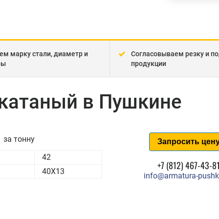
ем марку стали, диаметр и
Согласовываем резку и по
ры
продукции
екатаный в Пушкине
за тонну
Запросить цен
42
+7 (812) 467-43-8
40Х13
info@armatura-pushk