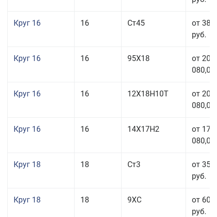
Круг 16
16
Ст45
от 38 
руб.
Круг 16
16
95Х18
от 208
080,00
Круг 16
16
12Х18Н10Т
от 209
080,00
Круг 16
16
14Х17Н2
от 175
080,00
Круг 18
18
Ст3
от 35 
руб.
Круг 18
18
9ХС
от 60 
руб.