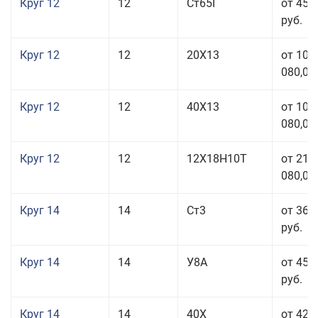
Круг 12
12
Ст65Г
от 45 
руб.
Круг 12
12
20Х13
от 103
080,00
Круг 12
12
40Х13
от 103
080,00
Круг 12
12
12Х18Н10Т
от 212
080,00
Круг 14
14
Ст3
от 36 
руб.
Круг 14
14
У8А
от 45 
руб.
Круг 14
14
40Х
от 42 