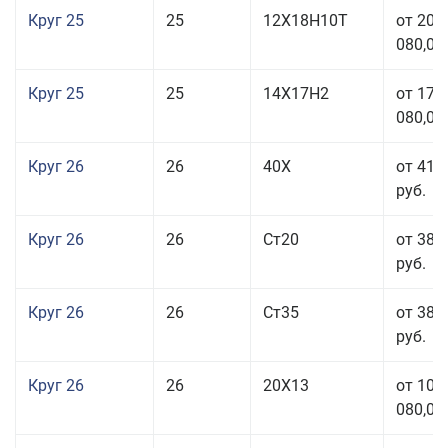
Круг 25
25
12Х18Н10Т
от 208
080,00
Круг 25
25
14Х17Н2
от 179
080,00
Круг 26
26
40Х
от 41 
руб.
Круг 26
26
Ст20
от 38 
руб.
Круг 26
26
Ст35
от 38 
руб.
Круг 26
26
20Х13
от 103
080,00