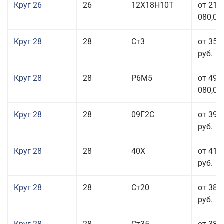
Круг 26
26
12Х18Н10Т
от 210
080,00
Круг 28
28
Ст3
от 35 
руб.
Круг 28
28
Р6М5
от 499
080,00
Круг 28
28
09Г2С
от 39 
руб.
Круг 28
28
40Х
от 41 
руб.
Круг 28
28
Ст20
от 38 
руб.