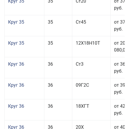
Круг 35
35
Ст20
от 37 
руб.
Круг 35
35
Ст45
от 37 
руб.
Круг 35
35
12Х18Н10Т
от 208
080,00
Круг 36
36
Ст3
от 36 
руб.
Круг 36
36
09Г2С
от 39 
руб.
Круг 36
36
18ХГТ
от 42 
руб.
Круг 36
36
20Х
от 40 