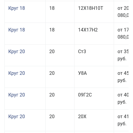
Круг 18
18
12Х18Н10Т
от 209
080,00
Круг 18
18
14Х17Н2
от 175
080,00
Круг 20
20
Ст3
от 35 
руб.
Круг 20
20
У8А
от 45 
руб.
Круг 20
20
09Г2С
от 40 
руб.
Круг 20
20
20Х
от 41 
руб.