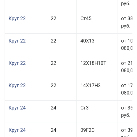
руб.
Круг 22
22
Ст45
от 38 
руб.
Круг 22
22
40Х13
от 103
080,00
Круг 22
22
12Х18Н10Т
от 210
080,00
Круг 22
22
14Х17Н2
от 175
080,00
Круг 24
24
Ст3
от 35 
руб.
Круг 24
24
09Г2С
от 39 