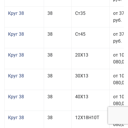
Круг 38
38
Ст35
от 37 
руб.
Круг 38
38
Ст45
от 37 
руб.
Круг 38
38
20Х13
от 101
080,00
Круг 38
38
30Х13
от 101
080,00
Круг 38
38
40Х13
от 101
080,00
Круг 38
38
12Х18Н10Т
от 209
080,00