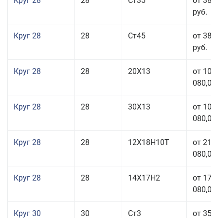
Круг 28
28
Ст35
от 38 
руб.
Круг 28
28
Ст45
от 38 
руб.
Круг 28
28
20Х13
от 103
080,00
Круг 28
28
30Х13
от 103
080,00
Круг 28
28
12Х18Н10Т
от 210
080,00
Круг 28
28
14Х17Н2
от 179
080,00
Круг 30
30
Ст3
от 35 