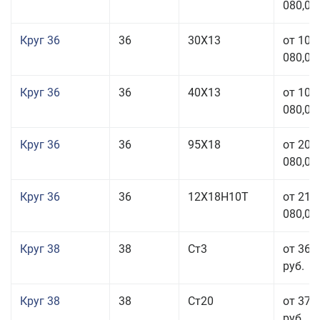
080,00
Круг 36
36
30Х13
от 101
080,00
Круг 36
36
40Х13
от 101
080,00
Круг 36
36
95Х18
от 208
080,00
Круг 36
36
12Х18Н10Т
от 210
080,00
Круг 38
38
Ст3
от 36 
руб.
Круг 38
38
Ст20
от 37 
руб.