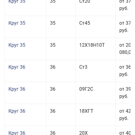
Круг 35
35
Ст20
от 37 
руб.
Круг 35
35
Ст45
от 37 
руб.
Круг 35
35
12Х18Н10Т
от 208
080,00
Круг 36
36
Ст3
от 36 
руб.
Круг 36
36
09Г2С
от 39 
руб.
Круг 36
36
18ХГТ
от 42 
руб.
Круг 36
36
20Х
от 40 