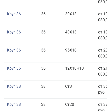
080,00
Круг 36
36
30Х13
от 101
080,00
Круг 36
36
40Х13
от 101
080,00
Круг 36
36
95Х18
от 208
080,00
Круг 36
36
12Х18Н10Т
от 210
080,00
Круг 38
38
Ст3
от 36 
руб.
Круг 38
38
Ст20
от 37 
руб.