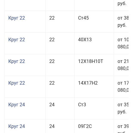
руб.
Круг 22
22
Ст45
от 38 
руб.
Круг 22
22
40Х13
от 103
080,00
Круг 22
22
12Х18Н10Т
от 210
080,00
Круг 22
22
14Х17Н2
от 175
080,00
Круг 24
24
Ст3
от 35 
руб.
Круг 24
24
09Г2С
от 39 