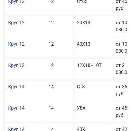
Круг 12
12
Ст65Г
от 45 
руб.
Круг 12
12
20Х13
от 103
080,00
Круг 12
12
40Х13
от 103
080,00
Круг 12
12
12Х18Н10Т
от 212
080,00
Круг 14
14
Ст3
от 36 
руб.
Круг 14
14
У8А
от 45 
руб.
Круг 14
14
40Х
от 42 