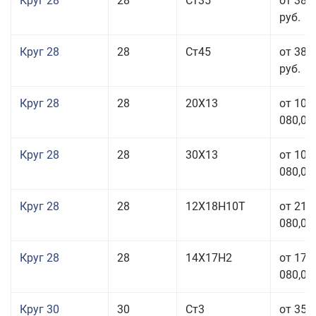
Круг 28
28
Ст35
от 38 
руб.
Круг 28
28
Ст45
от 38 
руб.
Круг 28
28
20Х13
от 103
080,00
Круг 28
28
30Х13
от 103
080,00
Круг 28
28
12Х18Н10Т
от 210
080,00
Круг 28
28
14Х17Н2
от 179
080,00
Круг 30
30
Ст3
от 35 