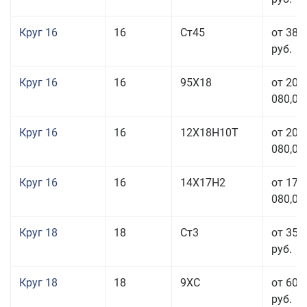
Круг 16
16
Ст45
от 38 
руб.
Круг 16
16
95Х18
от 208
080,00
Круг 16
16
12Х18Н10Т
от 209
080,00
Круг 16
16
14Х17Н2
от 175
080,00
Круг 18
18
Ст3
от 35 
руб.
Круг 18
18
9ХС
от 60 
руб.