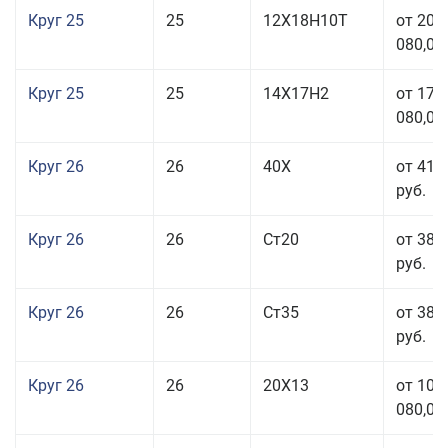
Круг 25
25
12Х18Н10Т
от 208
080,00
Круг 25
25
14Х17Н2
от 179
080,00
Круг 26
26
40Х
от 41 
руб.
Круг 26
26
Ст20
от 38 
руб.
Круг 26
26
Ст35
от 38 
руб.
Круг 26
26
20Х13
от 103
080,00