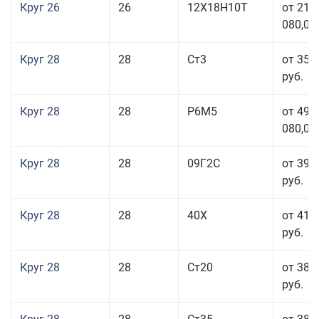
Круг 26
26
12Х18Н10Т
от 210
080,00
Круг 28
28
Ст3
от 35 
руб.
Круг 28
28
Р6М5
от 499
080,00
Круг 28
28
09Г2С
от 39 
руб.
Круг 28
28
40Х
от 41 
руб.
Круг 28
28
Ст20
от 38 
руб.