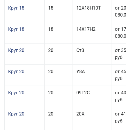
Круг 18
18
12Х18Н10Т
от 209
080,00
Круг 18
18
14Х17Н2
от 175
080,00
Круг 20
20
Ст3
от 35 
руб.
Круг 20
20
У8А
от 45 
руб.
Круг 20
20
09Г2С
от 40 
руб.
Круг 20
20
20Х
от 41 
руб.