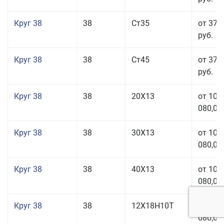
Круг 38
38
Ст35
от 37 
руб.
Круг 38
38
Ст45
от 37 
руб.
Круг 38
38
20Х13
от 101
080,00
Круг 38
38
30Х13
от 101
080,00
Круг 38
38
40Х13
от 101
080,00
Круг 38
38
12Х18Н10Т
от 209
080,00