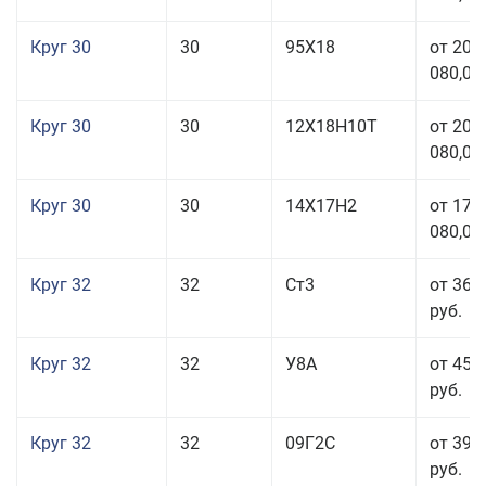
Круг 30
30
95Х18
от 208
080,00
Круг 30
30
12Х18Н10Т
от 208
080,00
Круг 30
30
14Х17Н2
от 177
080,00
Круг 32
32
Ст3
от 36 
руб.
Круг 32
32
У8А
от 45 
руб.
Круг 32
32
09Г2С
от 39 
руб.