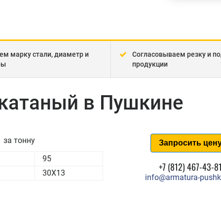
ем марку стали, диаметр и
Согласовываем резку и по
ры
продукции
екатаный в Пушкине
за тонну
Запросить цен
95
+7 (812) 467-43-8
30Х13
info@armatura-pushk