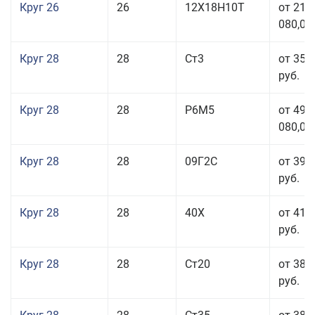
Круг 26
26
12Х18Н10Т
от 210
080,00
Круг 28
28
Ст3
от 35 
руб.
Круг 28
28
Р6М5
от 499
080,00
Круг 28
28
09Г2С
от 39 
руб.
Круг 28
28
40Х
от 41 
руб.
Круг 28
28
Ст20
от 38 
руб.