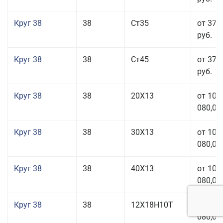
Круг 38
38
Ст35
от 37 
руб.
Круг 38
38
Ст45
от 37 
руб.
Круг 38
38
20Х13
от 101
080,00
Круг 38
38
30Х13
от 101
080,00
Круг 38
38
40Х13
от 101
080,00
Круг 38
38
12Х18Н10Т
от 209
080,00