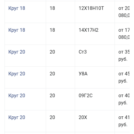
Круг 18
18
12Х18Н10Т
от 209
080,00
Круг 18
18
14Х17Н2
от 175
080,00
Круг 20
20
Ст3
от 35 
руб.
Круг 20
20
У8А
от 45 
руб.
Круг 20
20
09Г2С
от 40 
руб.
Круг 20
20
20Х
от 41 
руб.