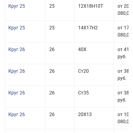
Круг 25
25
12Х18Н10Т
от 208
080,00
Круг 25
25
14Х17Н2
от 179
080,00
Круг 26
26
40Х
от 41 
руб.
Круг 26
26
Ст20
от 38 
руб.
Круг 26
26
Ст35
от 38 
руб.
Круг 26
26
20Х13
от 103
080,00