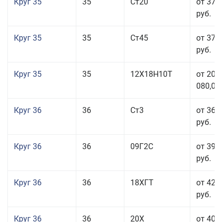
Круг 35
35
Ст20
от 37 
руб.
Круг 35
35
Ст45
от 37 
руб.
Круг 35
35
12Х18Н10Т
от 208
080,00
Круг 36
36
Ст3
от 36 
руб.
Круг 36
36
09Г2С
от 39 
руб.
Круг 36
36
18ХГТ
от 42 
руб.
Круг 36
36
20Х
от 40 