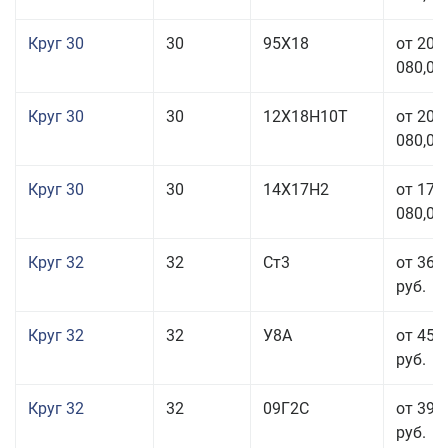
Круг 30
30
95Х18
от 208
080,00
Круг 30
30
12Х18Н10Т
от 208
080,00
Круг 30
30
14Х17Н2
от 177
080,00
Круг 32
32
Ст3
от 36 
руб.
Круг 32
32
У8А
от 45 
руб.
Круг 32
32
09Г2С
от 39 
руб.