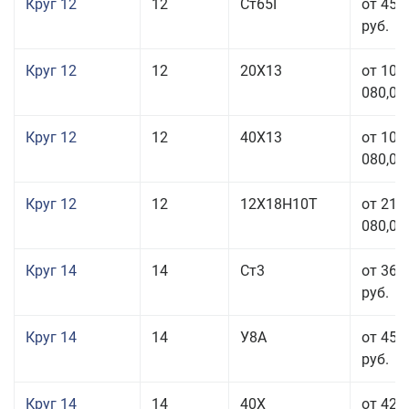
Круг 12
12
Ст65Г
от 45 
руб.
Круг 12
12
20Х13
от 103
080,00
Круг 12
12
40Х13
от 103
080,00
Круг 12
12
12Х18Н10Т
от 212
080,00
Круг 14
14
Ст3
от 36 
руб.
Круг 14
14
У8А
от 45 
руб.
Круг 14
14
40Х
от 42 