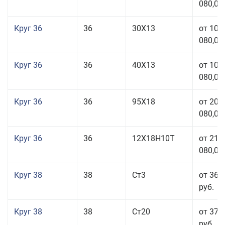
080,00
Круг 36
36
30Х13
от 101
080,00
Круг 36
36
40Х13
от 101
080,00
Круг 36
36
95Х18
от 208
080,00
Круг 36
36
12Х18Н10Т
от 210
080,00
Круг 38
38
Ст3
от 36 
руб.
Круг 38
38
Ст20
от 37 
руб.