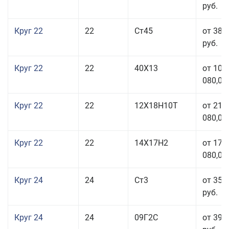
руб.
Круг 22
22
Ст45
от 38 
руб.
Круг 22
22
40Х13
от 103
080,00
Круг 22
22
12Х18Н10Т
от 210
080,00
Круг 22
22
14Х17Н2
от 175
080,00
Круг 24
24
Ст3
от 35 
руб.
Круг 24
24
09Г2С
от 39 