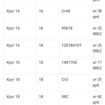
Круг 16
16
Ст45
от 38 
руб.
Круг 16
16
95Х18
от 208
080,00
Круг 16
16
12Х18Н10Т
от 209
080,00
Круг 16
16
14Х17Н2
от 175
080,00
Круг 18
18
Ст3
от 35 
руб.
Круг 18
18
9ХС
от 60 
руб.