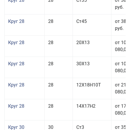
Круг 28
28
Ст35
от 38 
руб.
Круг 28
28
Ст45
от 38 
руб.
Круг 28
28
20Х13
от 103
080,00
Круг 28
28
30Х13
от 103
080,00
Круг 28
28
12Х18Н10Т
от 210
080,00
Круг 28
28
14Х17Н2
от 179
080,00
Круг 30
30
Ст3
от 35 