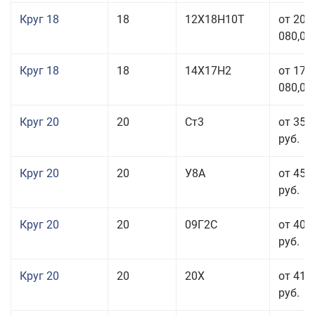
Круг 18
18
12Х18Н10Т
от 209
080,00
Круг 18
18
14Х17Н2
от 175
080,00
Круг 20
20
Ст3
от 35 
руб.
Круг 20
20
У8А
от 45 
руб.
Круг 20
20
09Г2С
от 40 
руб.
Круг 20
20
20Х
от 41 
руб.