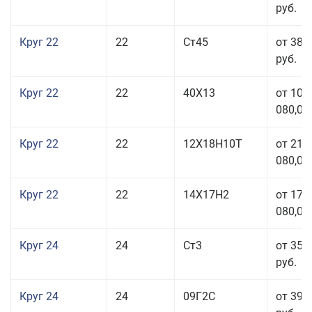
руб.
Круг 22
22
Ст45
от 38 
руб.
Круг 22
22
40Х13
от 103
080,00
Круг 22
22
12Х18Н10Т
от 210
080,00
Круг 22
22
14Х17Н2
от 175
080,00
Круг 24
24
Ст3
от 35 
руб.
Круг 24
24
09Г2С
от 39 