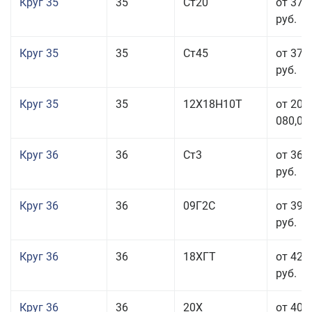
Круг 35
35
Ст20
от 37 
руб.
Круг 35
35
Ст45
от 37 
руб.
Круг 35
35
12Х18Н10Т
от 208
080,00
Круг 36
36
Ст3
от 36 
руб.
Круг 36
36
09Г2С
от 39 
руб.
Круг 36
36
18ХГТ
от 42 
руб.
Круг 36
36
20Х
от 40 