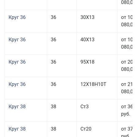
080,00
Круг 36
36
30Х13
от 101
080,00
Круг 36
36
40Х13
от 101
080,00
Круг 36
36
95Х18
от 208
080,00
Круг 36
36
12Х18Н10Т
от 210
080,00
Круг 38
38
Ст3
от 36 
руб.
Круг 38
38
Ст20
от 37 
руб.