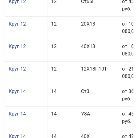
Круг 12
12
Ст65Г
от 45 
руб.
Круг 12
12
20Х13
от 103
080,00
Круг 12
12
40Х13
от 103
080,00
Круг 12
12
12Х18Н10Т
от 212
080,00
Круг 14
14
Ст3
от 36 
руб.
Круг 14
14
У8А
от 45 
руб.
Круг 14
14
40Х
от 42 