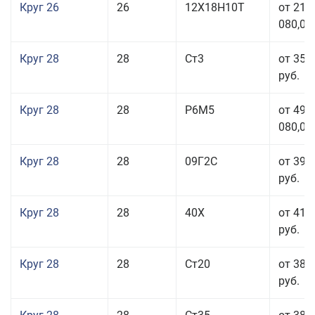
Круг 26
26
12Х18Н10Т
от 210
080,00
Круг 28
28
Ст3
от 35 
руб.
Круг 28
28
Р6М5
от 499
080,00
Круг 28
28
09Г2С
от 39 
руб.
Круг 28
28
40Х
от 41 
руб.
Круг 28
28
Ст20
от 38 
руб.