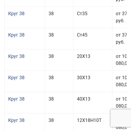
Круг 38
38
Ст35
от 37 
руб.
Круг 38
38
Ст45
от 37 
руб.
Круг 38
38
20Х13
от 101
080,00
Круг 38
38
30Х13
от 101
080,00
Круг 38
38
40Х13
от 101
080,00
Круг 38
38
12Х18Н10Т
от 209
080,00