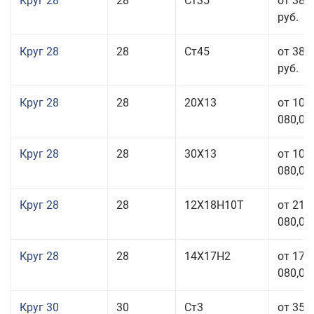
Круг 28
28
Ст35
от 38 
руб.
Круг 28
28
Ст45
от 38 
руб.
Круг 28
28
20Х13
от 103
080,00
Круг 28
28
30Х13
от 103
080,00
Круг 28
28
12Х18Н10Т
от 210
080,00
Круг 28
28
14Х17Н2
от 179
080,00
Круг 30
30
Ст3
от 35 