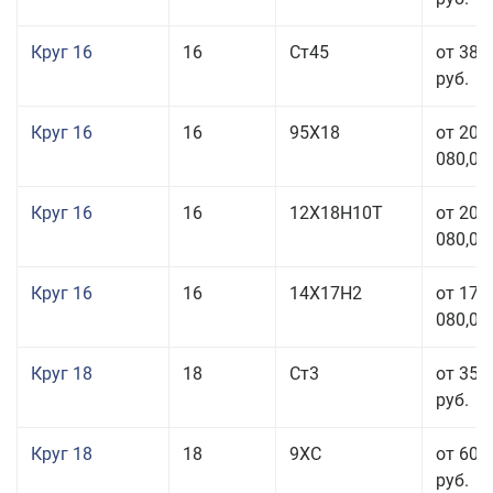
Круг 16
16
Ст45
от 38 
руб.
Круг 16
16
95Х18
от 208
080,00
Круг 16
16
12Х18Н10Т
от 209
080,00
Круг 16
16
14Х17Н2
от 175
080,00
Круг 18
18
Ст3
от 35 
руб.
Круг 18
18
9ХС
от 60 
руб.