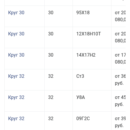
Круг 30
30
95Х18
от 208
080,00
Круг 30
30
12Х18Н10Т
от 208
080,00
Круг 30
30
14Х17Н2
от 177
080,00
Круг 32
32
Ст3
от 36 
руб.
Круг 32
32
У8А
от 45 
руб.
Круг 32
32
09Г2С
от 39 
руб.